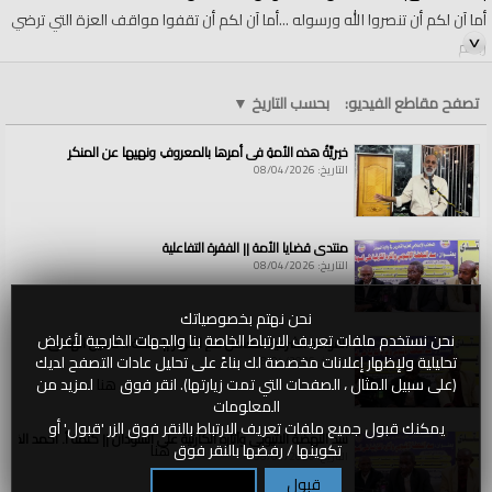
أما آن لكم أن تنصروا الله ورسوله ...أما آن لكم أن تقفوا مواقف العزة التي ترضي
ربكم
الأستاذ: نضال صيام "أبو إبراهيم"
تصفح مقاطع الفيديو:
بحسب التاريخ
▼
خيريَّةُ هذه الأمةِ في أمرِها بالمعروفِ ونهيِها عن المنكرِ
نداء المسجد الأقصى المبارك =نداء المصلى القبلي=Aqsa Call نداءات
التاريخ: 08/04/2026
مقدسية=بيت المقدس
الجمعة، 29 شوال 1444هـ الموافق 19 أيار/مايو 2023 مـ
منتدى قضايا الأمة || الفقرة التفاعلية
التاريخ: 08/04/2026
29 شوال 1444ه
نحن نهتم بخصوصياتك
نحن نستخدم ملفات تعريف الارتباط الخاصة بنا والجهات الخارجية لأغراض
القواعد الشرعية للتعامل مع الأنهار || كلمة أ. حسين الهادي
حزب التحرير
تحليلية ولإظهار إعلانات مخصصة لك بناءً على تحليل عادات التصفح لديك
التاريخ: 08/04/2026
(على سبيل المثال ، الصفحات التي تمت زيارتها). انقر فوق
هنا
لمزيد من
الموافق 19/5/2023م
المعلومات
يمكنك قبول جميع ملفات تعريف الارتباط بالنقر فوق الزر 'قبول' أو
سد النهضة الاثيوبي وآثاره الكارثية على السودان || كلمة أ. أحمد الخطي
تكوينها / رفضها بالنقر فوق
هنا
الأرض المباركة
التاريخ: 08/04/2026
قبول
تكوين / رفض
فلسطين