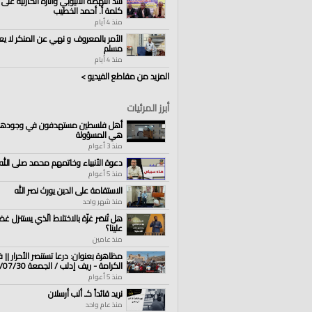
سد النهضة الاثيوبي وآثاره الكارثية على 
كلمة أ. أحمد الخطيب
منذ 4 أيام
الأمر بالمعروف و نهي عن المنكر لا يع
مسلم
منذ 4 أيام
المزيد من مقاطع الفيديو >
أبرز المرئيات
أهل فلسطين مستهدفون في وجودهم
هي المسؤولة
منذ 3 أعوام
دعوة الأنبياء وخاتمهم محمد صلى الله
منذ 5 أعوام
الاستقامة على الدين يورث نصر الله
منذ شهر واحد
هل تُنصَر غزّة بالاختلاط الّذي يستنزل غض
علينا؟
منذ عامين
مظاهرة بعنوان: درعا تستنصر الأحرار || 
الكرامة - ريف إدلب / الجمعة 2021/07/30م
منذ 5 أعوام
نريد قائداً كـ ألب أرسلان
منذ عام واحد