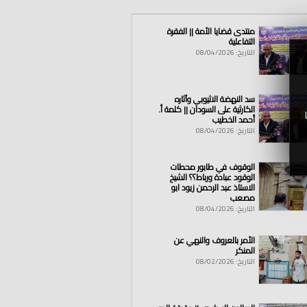
منتدى قضايا الأمة || الفقرة
التفاعلية
التاريخ: 08/04/2026
سد النهضة الاثيوبي وآثاره
الكارثية على السودان || كلمة أ.
أحمد الخطيب
التاريخ: 08/04/2026
الوقوف في طابور محطات
الوقود عبادة ورباط؟؟ الشيخ
الاستاذ عبد الرحمن زيود ابو
مصعب
التاريخ: 08/04/2026
الأمر بالعروف والنهي عن
المنكر
التاريخ: 08/02/2026