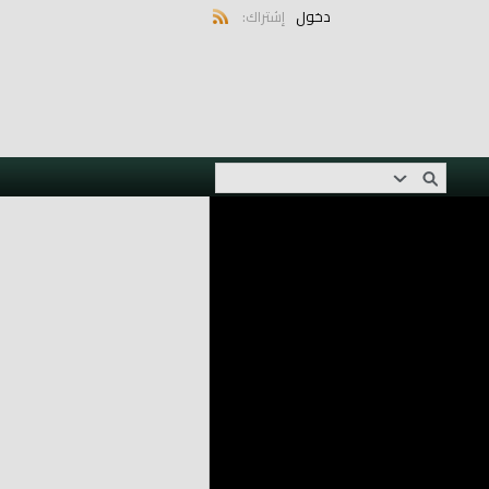
دخول
إشتراك: