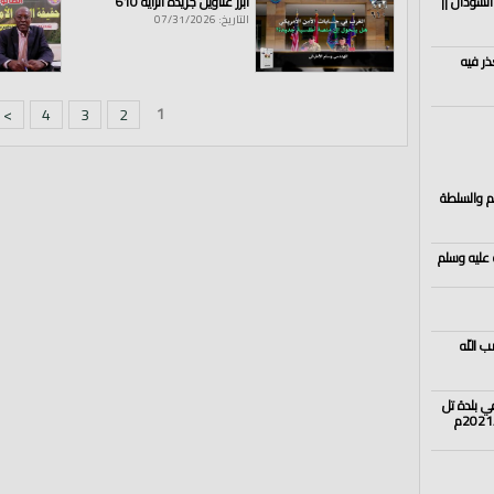
السودان ||
أبرز عناوين جريدة الراية 610
التاريخ: 07/31/2026
ذر فيه
1
>
4
3
2
 والسلطة
 عليه وسلم
ب اللّه
في بلدة تل