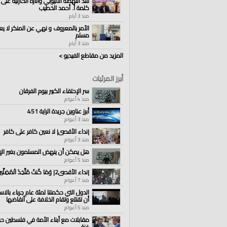
سد النهضة الاثيوبي وآثاره الكارثية على 
كلمة أ. أحمد الخطيب
الفئات:
منذ 3 أيام
الولايات والمناطق
الولايات والمناطق
»
سوريا
الأمر بالمعروف و نهي عن المنكر لا يع
مسلم
قنوات:
منذ 3 أيام
الولايات والمناطق
المزيد من مقاطع الفيديو >
العلامات:
#الخلافة
|
#حزب_التحرير
|
#المكتب_ا
أبرز المرئيات
سر الإحتفاء الكبير بيوم الفرقان
منذ 4 أعوام
أبرز عناوين جريدة الراية 451
منذ 3 أعوام
|نداء الأقصى| لا نعين كافر على كافر
منذ 3 أعوام
هل يمكن أن ينهض المسلمون بغير الإ
منذ 5 أعوام
|نداء الأقصى2| وَمَا كُنتُ مُتَّخِذَ الْمُضِلِّينَ عَضُدًا
منذ 7 أعوام
الدول التي حكمتنا لمئة عام جرباء بالا
أن تقتلع وتقام الخلافة على أنقاضها
منذ 5 أعوام
مقابلات مع أبناء الأمة في فلسطين ح
غزة