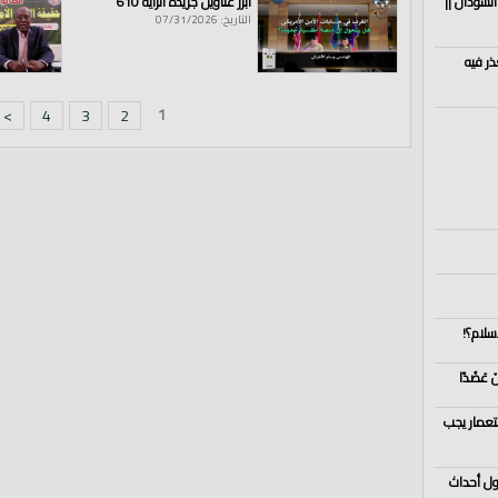
السودان ||
أبرز عناوين جريدة الراية 610
التاريخ: 07/31/2026
ذر فيه
1
>
4
3
2
لإعلامي
|
سوريا
|
إدلب
|
حلب
|
تركيا
|
reels
|
shorts
سلام؟!
ستعمار يجب
ول أحداث