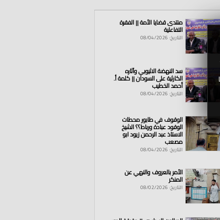
منتدى قضايا الأمة || الفقرة
التفاعلية
التاريخ: 08/04/2026
سد النهضة الاثيوبي وآثاره
الكارثية على السودان || كلمة أ.
أحمد الخطيب
التاريخ: 08/04/2026
الوقوف في طابور محطات
الوقود عبادة ورباط؟؟ الشيخ
الاستاذ عبد الرحمن زيود ابو
مصعب
التاريخ: 08/04/2026
الأمر بالعروف والنهي عن
المنكر
التاريخ: 08/02/2026