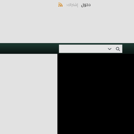
دخول
إشتراك: