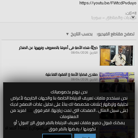
https://youtu.be/FWtcdPvduyo
الفئات:
الولايات والمناطق
»
سوريا
قنوات:
الولايات والمناطق
تصفح مقاطع الفيديو:
بحسب التاريخ
▼
العلامات:
08112019tagam4
|
alkarama
خيريَّةُ هذه الأمةِ في أمرِها بالمعروفِ ونهيِها عن المنكرِ
التاريخ: 08/04/2026
منتدى قضايا الأمة || الفقرة التفاعلية
التاريخ: 08/04/2026
نحن نهتم بخصوصياتك
نحن نستخدم ملفات تعريف الارتباط الخاصة بنا والجهات الخارجية لأغراض
القواعد الشرعية للتعامل مع الأنهار || كلمة أ. حسين الهادي
تحليلية ولإظهار إعلانات مخصصة لك بناءً على تحليل عادات التصفح لديك
التاريخ: 08/04/2026
(على سبيل المثال ، الصفحات التي تمت زيارتها). انقر فوق
هنا
لمزيد من
المعلومات
يمكنك قبول جميع ملفات تعريف الارتباط بالنقر فوق الزر 'قبول' أو
سد النهضة الاثيوبي وآثاره الكارثية على السودان || كلمة أ. أحمد الخطي
تكوينها / رفضها بالنقر فوق
هنا
التاريخ: 08/04/2026