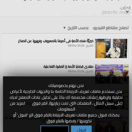
الفئات:
الولايات والمناطق
الولايات والمناطق
»
الأرض المباركة فلسطين
قنوات:
تصفح مقاطع الفيديو:
بحسب التاريخ
▼
الولايات والمناطق
خيريَّةُ هذه الأمةِ في أمرِها بالمعروفِ ونهيِها عن المنكرِ
التاريخ: 08/04/2026
منتدى قضايا الأمة || الفقرة التفاعلية
التاريخ: 08/04/2026
نحن نهتم بخصوصياتك
نحن نستخدم ملفات تعريف الارتباط الخاصة بنا والجهات الخارجية لأغراض
القواعد الشرعية للتعامل مع الأنهار || كلمة أ. حسين الهادي
تحليلية ولإظهار إعلانات مخصصة لك بناءً على تحليل عادات التصفح لديك
التاريخ: 08/04/2026
(على سبيل المثال ، الصفحات التي تمت زيارتها). انقر فوق
هنا
لمزيد من
المعلومات
يمكنك قبول جميع ملفات تعريف الارتباط بالنقر فوق الزر 'قبول' أو
سد النهضة الاثيوبي وآثاره الكارثية على السودان || كلمة أ. أحمد الخطي
تكوينها / رفضها بالنقر فوق
هنا
التاريخ: 08/04/2026
قبول
تكوين / رفض