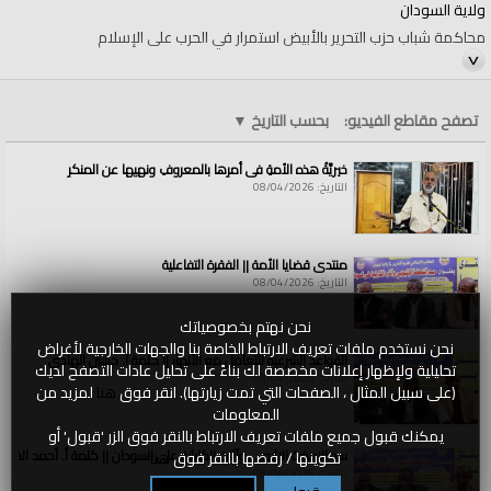
ولاية السودان
محاكمة شباب حزب التحرير بالأبيض استمرار في الحرب على الإسلام
مؤتمر صحفي لحزب التحرير- ولاية السودان ألقاه الناطق الرسمي للحزب في
السودان أ. إبراهيم عثمان "أبو خليل"
تصفح مقاطع الفيديو:
بحسب التاريخ
▼
وقد عقد المؤتمر في مكتب الحزب في مدينة بورتسودان
خيريَّةُ هذه الأمةِ في أمرِها بالمعروفِ ونهيِها عن المنكرِ
التاريخ: 08/04/2026
السبت 04 رمضان 1447 هـ الموافق 21 شباط 2026م
الفئات:
الولايات والمناطق
منتدى قضايا الأمة || الفقرة التفاعلية
الولايات والمناطق
»
السودان
التاريخ: 08/04/2026
قنوات:
الولايات والمناطق
نحن نهتم بخصوصياتك
نحن نستخدم ملفات تعريف الارتباط الخاصة بنا والجهات الخارجية لأغراض
القواعد الشرعية للتعامل مع الأنهار || كلمة أ. حسين الهادي
تحليلية ولإظهار إعلانات مخصصة لك بناءً على تحليل عادات التصفح لديك
التاريخ: 08/04/2026
(على سبيل المثال ، الصفحات التي تمت زيارتها). انقر فوق
هنا
لمزيد من
المعلومات
يمكنك قبول جميع ملفات تعريف الارتباط بالنقر فوق الزر 'قبول' أو
سد النهضة الاثيوبي وآثاره الكارثية على السودان || كلمة أ. أحمد الخطي
تكوينها / رفضها بالنقر فوق
هنا
التاريخ: 08/04/2026