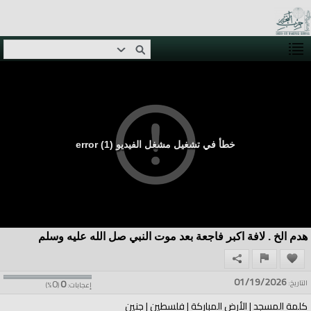
خطأ في تشغيل مشغل الفيديو (1) error
هدم الخ . لافة اكبر فاجعة بعد موت النبي صل الله عليه وسلم
01/19/2026
0
0
التاريخ:
إعجابات:
(
%)
كلمة المسجد | الأرض المباركة | فلسطين | جنين