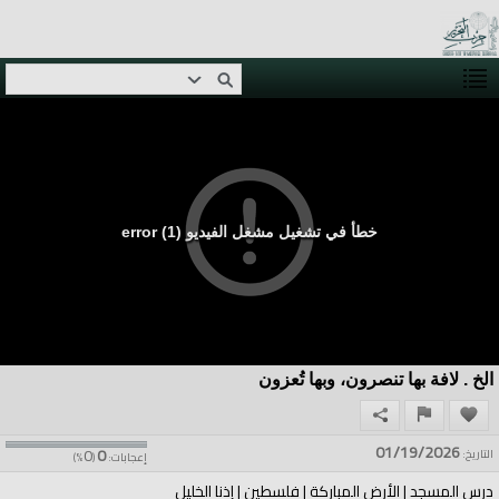
خطأ في تشغيل مشغل الفيديو (1) error
الخ . لافة بها تنصرون، وبها تُعزون
01/19/2026
0
0
التاريخ:
إعجابات:
(
%)
درس المسجد | الأرض المباركة | فلسطين | إذنا الخليل