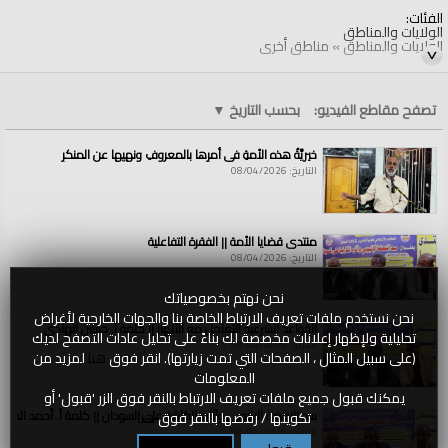
الفئات:
الولايات والمناطق
الولايات والمناطق
»
مناطق أخرى
قنوات:
الولايات والمناطق
تصفح مقاطع الفيديو:
بحسب التاريخ
▼
خيريَّةُ هذه الأمةِ في أمرِها بالمعروفِ ونهيِها عن المنكرِ
التاريخ: 08/04/2026
منتدى قضايا الأمة || الفقرة التفاعلية
التاريخ: 08/04/2026
نحن نهتم بخصوصياتك
نحن نستخدم ملفات تعريف الارتباط الخاصة بنا والجهات الخارجية لأغراض
القواعد الشرعية للتعامل مع الأنهار || كلمة أ. حسين الهادي
تحليلية ولإظهار إعلانات مخصصة لك بناءً على تحليل عادات التصفح لديك
التاريخ: 08/04/2026
(على سبيل المثال ، الصفحات التي تمت زيارتها). انقر فوق
هنا
لمزيد من
المعلومات
يمكنك قبول جميع ملفات تعريف الارتباط بالنقر فوق الزر 'قبول' أو
سد النهضة الاثيوبي وآثاره الكارثية على السودان || كلمة أ. أحمد الخطي
تكوينها / رفضها بالنقر فوق
هنا
التاريخ: 08/04/2026