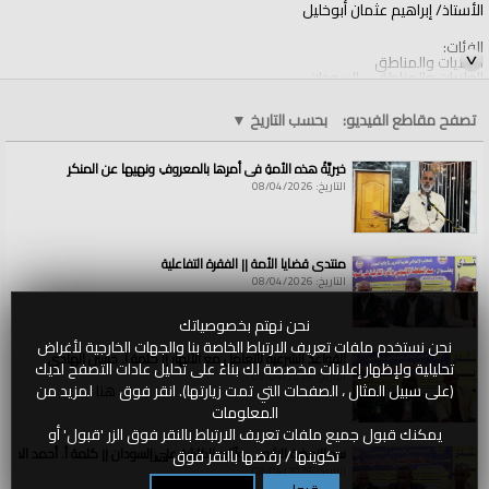
الأستاذ/ إبراهيم عثمان أبوخليل
الفئات:
الولايات والمناطق
الولايات والمناطق
»
السودان
قنوات:
تصفح مقاطع الفيديو:
بحسب التاريخ
▼
الولايات والمناطق
خيريَّةُ هذه الأمةِ في أمرِها بالمعروفِ ونهيِها عن المنكرِ
التاريخ: 08/04/2026
منتدى قضايا الأمة || الفقرة التفاعلية
التاريخ: 08/04/2026
نحن نهتم بخصوصياتك
نحن نستخدم ملفات تعريف الارتباط الخاصة بنا والجهات الخارجية لأغراض
القواعد الشرعية للتعامل مع الأنهار || كلمة أ. حسين الهادي
تحليلية ولإظهار إعلانات مخصصة لك بناءً على تحليل عادات التصفح لديك
التاريخ: 08/04/2026
(على سبيل المثال ، الصفحات التي تمت زيارتها). انقر فوق
هنا
لمزيد من
المعلومات
يمكنك قبول جميع ملفات تعريف الارتباط بالنقر فوق الزر 'قبول' أو
سد النهضة الاثيوبي وآثاره الكارثية على السودان || كلمة أ. أحمد الخطي
تكوينها / رفضها بالنقر فوق
هنا
التاريخ: 08/04/2026