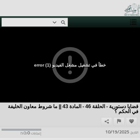
خطأ في تشغيل مشغل الفيديو (1) error
قضايا دستورية - الحلقة 46 - المادة 43 || ما شروط معاون الخليفة
في الحكم ؟
10/19/2025
0
0
التاريخ:
إعجابات:
(
%)