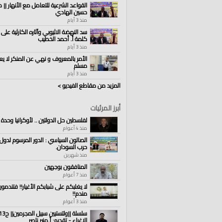
القواعد الشرعية للتعامل مع الأنهار || ك
حسين الهادي
منذ 3 أيام
سد النهضة الاثيوبي وآثاره الكارثية على 
كلمة أ. أحمد الخطيب
منذ 3 أيام
الأمر بالمعروف و نهي عن المنكر لا يع
مسلم
منذ 3 أيام
المزيد من مقاطع الفيديو >
أبرز المرئيات
لفلسطين حل الدولتين .. لأوكرانيا وحدة أ
منذ 4 أعوام
الصالون السياسي : الدور المرسوم لدول 
حرب السودان.
منذ شهرين
المنافقون بوجهين
منذ 7 أعوام
لا يغلبكم على شبابكم الأغيار!! فتندمو
مندم!!
منذ 3 أعوام
الإغراء - تقديم: أ.منير ناصر