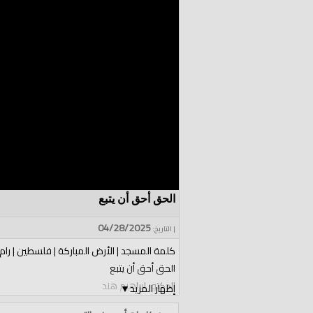
الحق أحق أن يتبع
04/28/2025
| التاريخ:
كلمة المسجد | الأرض المباركة | فلسطين | رام 
الحق أحق أن يتبع
الدكتور ابراهيم هند
إظهار المزيد
▼
الفئات: