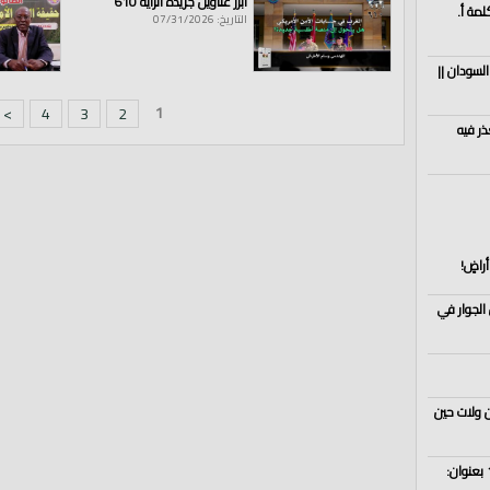
أبرز عناوين جريدة الراية 610
لمة أ.
التاريخ: 07/31/2026
السودان ||
1
>
4
3
2
ذر فيه
راضٍ!
الجوار في
ن ولات حين
سلسلة ||ولتستبين سبيل المجرمين|| ح13 بعنوان: