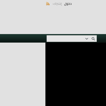
دخول
إشتراك: