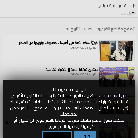
حزب التحرير ولاية تونس
أفريل 26
2025
تصفح مقاطع الفيديو:
بحسب التاريخ
▼
الفئات:
الولايات والمناطق
الولايات والمناطق
»
تونس
خيريَّةُ هذه الأمةِ في أمرِها بالمعروفِ ونهيِها عن المنكرِ
قنوات:
التاريخ: 08/04/2026
الولايات والمناطق
منتدى قضايا الأمة || الفقرة التفاعلية
التاريخ: 08/04/2026
نحن نهتم بخصوصياتك
نحن نستخدم ملفات تعريف الارتباط الخاصة بنا والجهات الخارجية لأغراض
القواعد الشرعية للتعامل مع الأنهار || كلمة أ. حسين الهادي
تحليلية ولإظهار إعلانات مخصصة لك بناءً على تحليل عادات التصفح لديك
التاريخ: 08/04/2026
(على سبيل المثال ، الصفحات التي تمت زيارتها). انقر فوق
هنا
لمزيد من
المعلومات
يمكنك قبول جميع ملفات تعريف الارتباط بالنقر فوق الزر 'قبول' أو
سد النهضة الاثيوبي وآثاره الكارثية على السودان || كلمة أ. أحمد الخطي
تكوينها / رفضها بالنقر فوق
هنا
التاريخ: 08/04/2026
قبول
تكوين / رفض