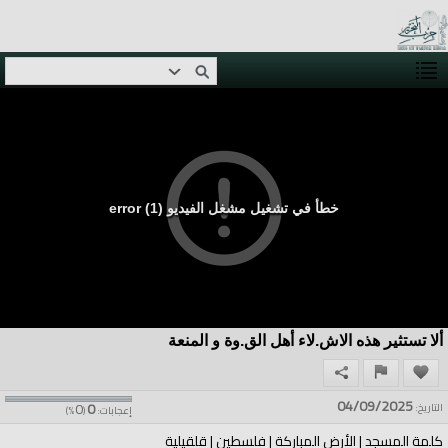
خطأ في تشغيل مشغل الفيديو (1) error
ألا تستثير هذه الاش.لاء أهل الق.وة و المنعة
04/09/2025
0
0
التاريخ:
إعجابات:
(
%)
كلمة المسجد | الأرض المباركة | فلسطين | قلقيلية