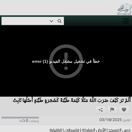
خطأ في تشغيل مشغل الفيديو (1) error
أَلَمْ تَرَ كَيْفَ ضَرَبَ اللَّهُ مَثَلًا كَلِمَةً طَيِّبَةً كَشَجَرَةٍ طَيِّبَةٍ أَصْلُهَا ثَابِتٌ
03/18/2025
0
0
التاريخ:
إعجابات:
(
%)
درس المسجد | الأرض المباركة | فلسطين | قلقيلية