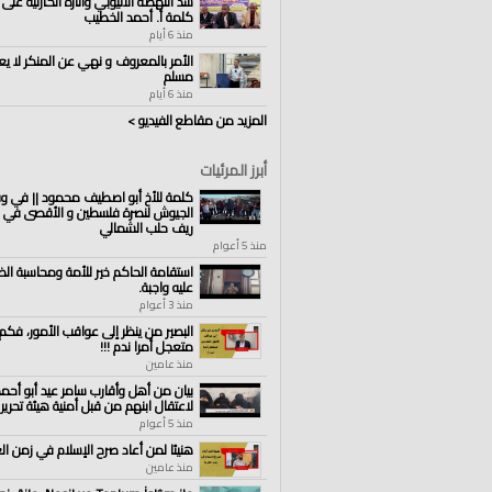
سد النهضة الاثيوبي وآثاره الكارثية على 
كلمة أ. أحمد الخطيب
منذ 6 أيام
الأمر بالمعروف و نهي عن المنكر لا يع
مسلم
منذ 6 أيام
المزيد من مقاطع الفيديو >
أبرز المرئيات
كلمة للأخ أبو اصطيف محمود || في و
الجيوش لنصرة فلسطين و الأقصى في ك
ريف حلب الشمالي
منذ 5 أعوام
استقامة الحاكم خير للأمة ومحاسبة الظال
عليه واجبة.
منذ 3 أعوام
البصير من ينظر إلى عواقب الأمور، فكم
متعجل أمرا ندم !!!
منذ عامين
بيان من أهل وأقارب سامر عيد أبو أحمد
لاعتقال ابنهم من قبل أمنية هيئة تحرير 
منذ 5 أعوام
هنيئا لمن أعاد صرح الإسلام في زمن الغ
منذ عامين