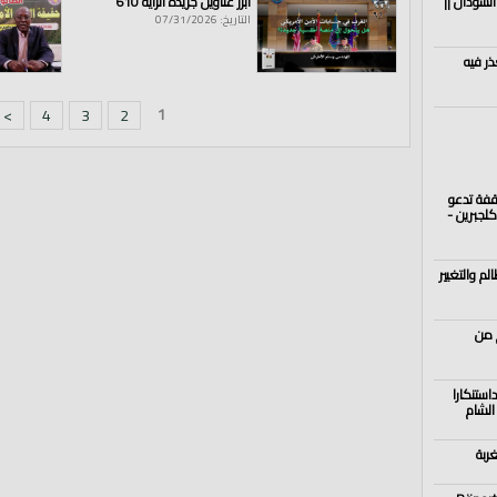
السودان ||
أبرز عناوين جريدة الراية 610
التاريخ: 07/31/2026
ذر فيه
1
>
4
3
2
قفة تدعو
لجبرين -
م والتغيير
 من
استنكارا
الشام
ربة