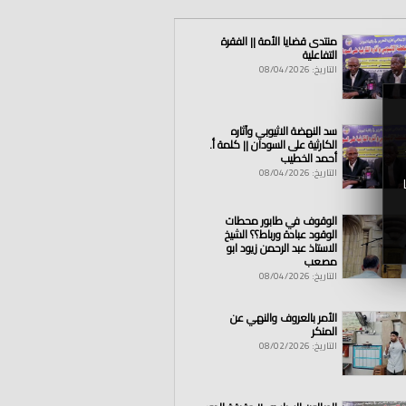
منتدى قضايا الأمة || الفقرة
التفاعلية
التاريخ: 08/04/2026
سد النهضة الاثيوبي وآثاره
الكارثية على السودان || كلمة أ.
أحمد الخطيب
التاريخ: 08/04/2026
الوقوف في طابور محطات
الوقود عبادة ورباط؟؟ الشيخ
الاستاذ عبد الرحمن زيود ابو
مصعب
التاريخ: 08/04/2026
الأمر بالعروف والنهي عن
المنكر
التاريخ: 08/02/2026