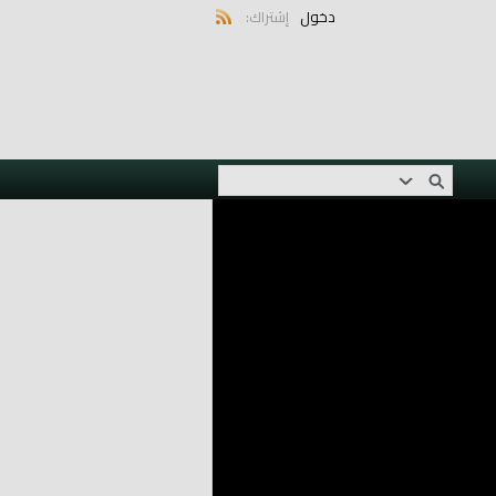
دخول
إشتراك: