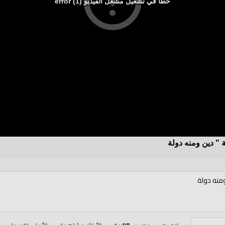
خطأ في تشغيل مشغل الفيديو (1) error
 " دين ومنه دولة
ومنه دولة