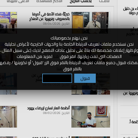
لافـت
بحسب التاريخ
الأكثر مشاهدة
الأعلى تقييما
اء بن خليل
الذكرى الــ102 لهدم دولة
خيريَّةُ هذه الأمةِ في أمرِها
بالمعروفِ ونهيِها عن المنكرِ
التاريخ: 08/04/2026
ء أبو
- مترجم
نحن نهتم بخصوصياتك
نحن نستخدم ملفات تعريف الارتباط الخاصة بنا والجهات الخارجية لأغراض تحليلية
القواعد الشرعية للتعامل مع
الأنهار || كلمة أ. حسين الهادي
لإظهار إعلانات مخصصة لك بناءً على تحليل عادات التصفح لديك (على سبيل المثال ،
اء بن خليل
مبارك
التاريخ: 08/04/2026
الصفحات التي تمت زيارتها). انقر فوق
هنا
لمزيد من المعلومات
مكنك قبول جميع ملفات تعريف الارتباط بالنقر فوق الزر 'قبول' أو تكوينها / رفضها
بالنقر فوق
هنا
الأمر بالمعروف و نهي عن
قبول
تكوين / رفض
المنكر لا يعذر فيه مسلم
التاريخ: 08/04/2026
ونهيِها عن
أنظمة العار تسارع لإرضاء يهود
التاريخ: 08/02/2026
لمة أ.