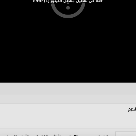
خطأ في تشغيل مشغل الفيديو (1) error
لكرم