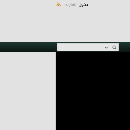
دخول
إشتراك: