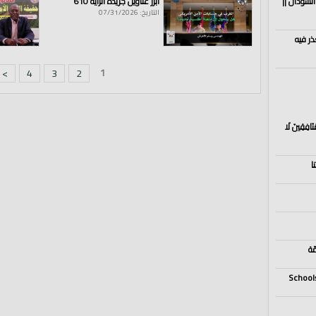
السودان ||
أبرز عناوين جريدة الراية 610
التاريخ: 07/31/2026
ذر فيه
1
>
4
3
2
مُنَافِقِينَ لَا
ا
ّة
Schools