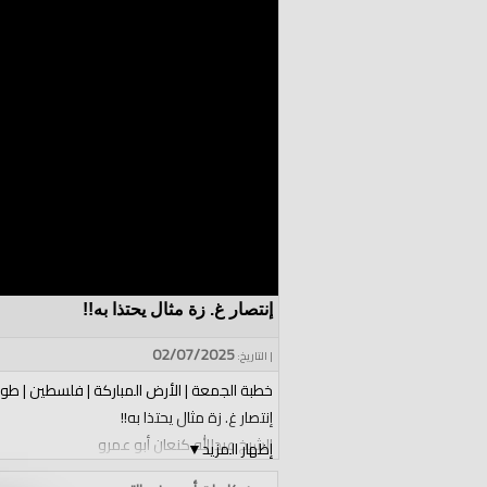
إنتصار غ. زة مثال يحتذا به!!
02/07/2025
| التاريخ:
خطبة الجمعة | الأرض المباركة | فلسطين | طو
إنتصار غ. زة مثال يحتذا به!!
الشيخ عبدالله كنعان أبو عمرو
إظهار المزيد
▼
الفئات: