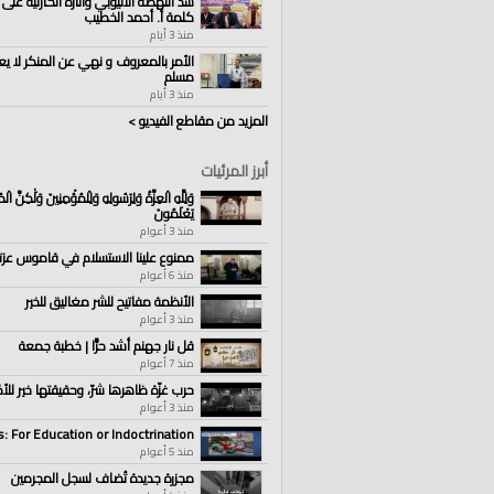
سد النهضة الاثيوبي وآثاره الكارثية على 
كلمة أ. أحمد الخطيب
منذ 3 أيام
الأمر بالمعروف و نهي عن المنكر لا يع
مسلم
منذ 3 أيام
المزيد من مقاطع الفيديو >
أبرز المرئيات
وَلِلَّهِ الْعِزَّةُ وَلِرَسُولِهِ وَلِلْمُؤْمِنِينَ وَلَٰكِنَّ الْ
يَعْلَمُونَ
منذ 3 أعوام
ممنوع علينا الاستسلام في قاموس عزتن
منذ 6 أعوام
الأنظمة مفاتيح للشر مغاليق للخير
منذ 3 أعوام
قل نار جهنم أشد حرًّا | خطبة جمعة
منذ 7 أعوام
حرب غزّة ظاهرها شرّ، وحقيقتها خير للأم
منذ 3 أعوام
: For Education or Indoctrination
منذ 5 أعوام
مجزرة جديدة تُضاف لسجل المجرمين