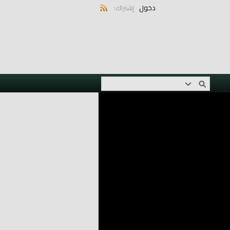
دخول
إشتراك: