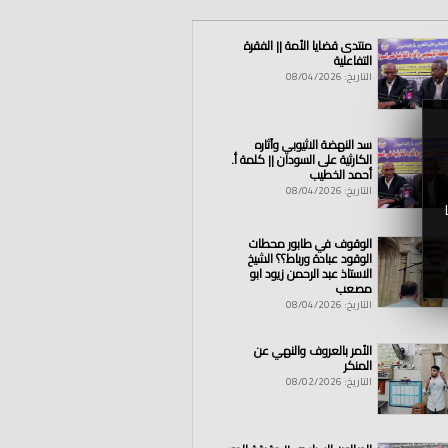
منتدى قضايا الأمة || الفقرة
التفاعلية
التاريخ: 08/04/2026
اليمن
|
كيان
|
خلا
|
فة
|
القدس
|
يافا
|
اسلا
|
م
سد النهضة الاثيوبي وآثاره
الكارثية على السودان || كلمة أ.
أحمد الخطيب
التاريخ: 08/04/2026
الوقوف في طابور محطات
الوقود عبادة ورباط؟؟ الشيخ
الاستاذ عبد الرحمن زيود ابو
مصعب
التاريخ: 08/04/2026
الأمر بالعروف والنهي عن
المنكر
التاريخ: 08/02/2026