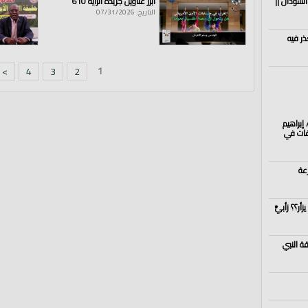
السودان ||
أبرز عناوين جريدة الراية 610
التاريخ: 07/31/2026
ذر فيه
1
>
4
3
2
إبراهيم
نظيم العلاقات في
عة
ر؟؟ زأبيٌّ
ة النبي