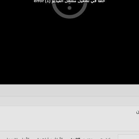
خطأ في تشغيل مشغل الفيديو (1) error
ن