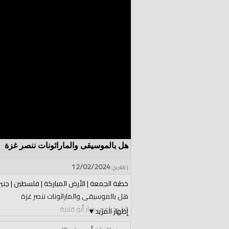
هل بالموسيقى والماراثونات ننصر غزة
12/02/2024
| التاريخ:
خطبة الجمعة | الأرض المباركة | فلسطين | جني
هل بالموسيقى والماراثونات ننصر غزة
الشيخ امين جرار أبو قتيبة
إظهار المزيد
▼
الفئات: