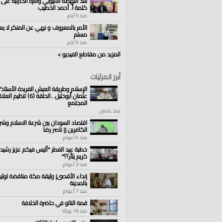
سد النهضة الاثيوبي وآثاره الكارثية على 
كلمة أ. أحمد الخطيب
منذ 5 أيام
الأمر بالمعروف و نهي عن المنكر لا يع
مسلم
منذ 5 أيام
المزيد من مقاطع الفيديو >
أبرز المرئيات
الإسلام وطريقة العيش الفريدة الأستاذ/ 
عثمان أبوخليل ..الحلقة (6) ت
المجتمع
منذ عامين
اقتصاد السودان بين شرعة الاسلام وشر
الكافرين || ناصر رضا
منذ 6 أعوام
خطبة عيد الفطر "أليس فيكم عزيز رشيد يزأ
كريم يثأر؟؟"
منذ 3 أعوام
|نداء الأقصى| وثيقة مكة مناقضة لوثيق
بالمدينة
منذ 7 أعوام
قمة الناتو في حاضرة الخلافة
منذ 19 يومًا