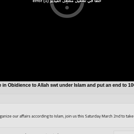
خطأ في تشغيل مشغل الفيديو (1) error
e in Obidience to Allah swt under Islam and put an end to 1
ganize our affairs according to Islam, join us this Saturday March 2nd to take 