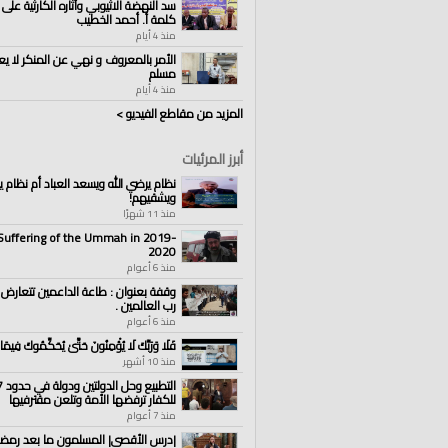
سد النهضة الاثيوبي وآثاره الكارثية على 
كلمة أ. أحمد الخطيب
منذ 4 أيام
الأمر بالمعروف و نهي عن المنكر لا يع
مسلم
منذ 4 أيام
المزيد من مقاطع الفيديو >
أبرز المرئيات
نظام يرضي الله ويسعد العباد أم نظام
ويشقيهم!
منذ 11 شهرًا
Suffering of the Ummah in 2019-
2020
منذ 6 أعوام
وقفة بعنوان : طاعة الداعمين تتعارض
رب العالمين .
منذ 6 أعوام
فَلَا وَرَبِّكَ لَا يُؤْمِنُونَ حَتَّىٰ يُحَكِّمُوكَ فِيمَا 
منذ 10 أشهر
للكفار ترفضها الأمة وتلعن مقترفيها
منذ 7 أعوام
|درس الأقصى| المسلمون ما بعد رمض