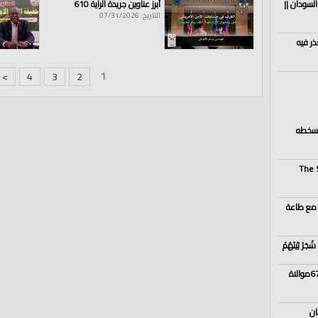
السودان ||
أبرز عناوين جريدة الراية 610
التاريخ: 07/31/2026
ذر فيه
1
>
4
3
2
 يسخطه
The 
 مع طاعة
شَجَرَ بَيْنَهُمْ
التطبيع وحل الدولتين ودولة في حدود 67موالاة
ان