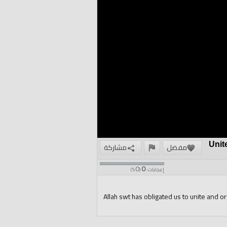
Unit
مفضل
مشاركة
0
0
إعجابات:
(
%)
Allah swt has obligated us to unite and or