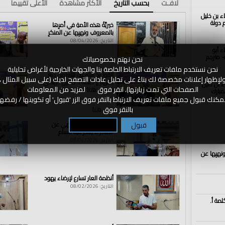
لافـت
بحسب التاريخ
الأكثر مشاهدة
الأعلى تقييما
اء بن خليل
الذكرى الــ102 لهدم دولة
خيريَّةُ هذه الأمةِ في أمرِها
بالمعروفِ ونهيِها عن المنكرِ
التاريخ: 08/04/2026
ء أبو
- مترجم
نحن نهتم بخصوصياتك
نحن نستخدم ملفات تعريف الارتباط الخاصة بنا والجهات الخارجية لأغراض تحليلية
القواعد الشرعية للتعامل مع
لإظهار إعلانات مخصصة لك بناءً على تحليل عادات التصفح لديك (على سبيل المثال ،
الأنهار || كلمة أ. حسين الهادي
اء بن خليل
الصفحات التي تمت زيارتها). انقر فوق
هنا
لمزيد من المعلومات
مبارك
التاريخ: 08/04/2026
مكنك قبول جميع ملفات تعريف الارتباط بالنقر فوق الزر 'قبول' أو تكوينها / رفضها
بالنقر فوق
هنا
قبول
تكوين / رفض
الأمر بالمعروف و نهي عن
المنكر لا يعذر فيه مسلم
التاريخ: 08/04/2026
ونهيِها عن
أنظمة العار تسارع لإرضاء يهود
التاريخ: 08/02/2026
لمة أ.