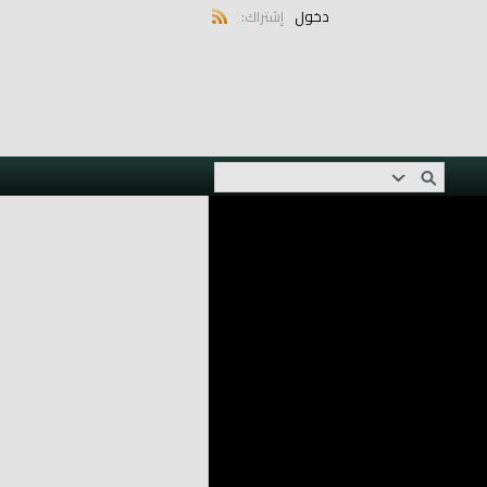
دخول
إشتراك: