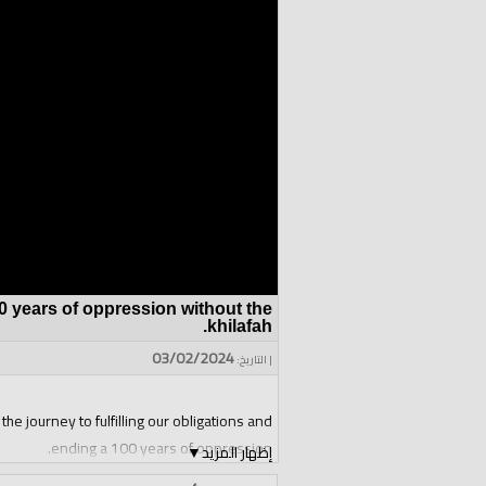
00 years of oppression without the
khilafah.
03/02/2024
| التاريخ:
the journey to fulfilling our obligations and
ending a 100 years of oppression.
إظهار المزيد
▼