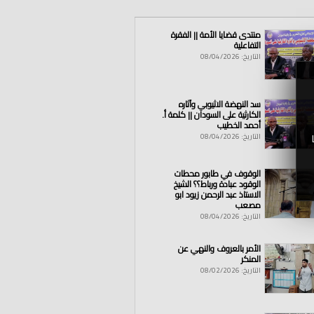
منتدى قضايا الأمة || الفقرة
التفاعلية
التاريخ: 08/04/2026
سد النهضة الاثيوبي وآثاره
الكارثية على السودان || كلمة أ.
أحمد الخطيب
التاريخ: 08/04/2026
الوقوف في طابور محطات
الوقود عبادة ورباط؟؟ الشيخ
الاستاذ عبد الرحمن زيود ابو
مصعب
التاريخ: 08/04/2026
الأمر بالعروف والنهي عن
المنكر
التاريخ: 08/02/2026