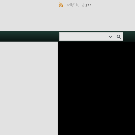
دخول
إشتراك: