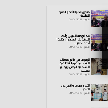
منتدى قضايا الأمة || الفقرة
التفاعلية
التاريخ: 08/04/2026
سد النهضة الاثيوبي وآثاره
الكارثية على السودان || كلمة أ.
أحمد الخطيب
التاريخ: 08/04/2026
الوقوف في طابور محطات
الوقود عبادة ورباط؟؟ الشيخ
الاستاذ عبد الرحمن زيود ابو
مصعب
التاريخ: 08/04/2026
الأمر بالعروف والنهي عن
المنكر
التاريخ: 08/02/2026
2023/4/6م