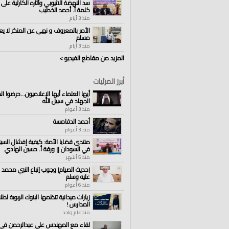
سد النهضة الاثيوبي وآثاره الكارثية على 
كلمة أ. أحمد الخطيب
منذ 3 أيام
الأمر بالمعروف و نهي عن المنكر لا يع
مسلم
منذ 3 أيام
المزيد من مقاطع الفيديو >
أبرز المرئيات
أيها العلماء أيها الإعلاميون...حرضوا 
الجهاد في سبيل الله
منذ 3 أعوام
أحمد الدقامسة
منذ 3 أعوام
منتدى قضايا الأمة: كيفية إفشال السينار
في السودان || ورقة أ. حسين الهادي
منذ 5 أشهر
|حديث الصيام| وجوب إتباع النبي محمد 
عليه وسلم
منذ 6 أعوام
زيارات ميدانية تنظمها البنوك الربوية لطل
المدارس !
منذ عام واحد
لقاء مع المهندس علي عبدالرحمن في