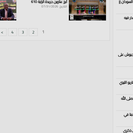
السودان ||
أبرز عناوين جريدة الراية 610
التاريخ: 07/31/2026
ذر فيه
1
>
4
3
2
الجيوش على
يو الليبي
صلى الله
ابنا في
 ذكرى