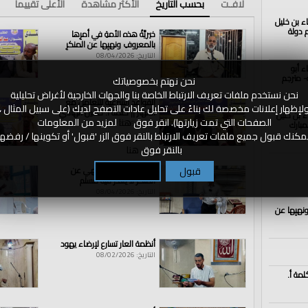
لافـت
بحسب التاريخ
الأكثر مشاهدة
الأعلى تقييما
اء بن خليل
الذكرى الــ102 لهدم دولة
خيريَّةُ هذه الأمةِ في أمرِها
بالمعروفِ ونهيِها عن المنكرِ
التاريخ: 08/04/2026
ء أبو
- مترجم
نحن نهتم بخصوصياتك
نحن نستخدم ملفات تعريف الارتباط الخاصة بنا والجهات الخارجية لأغراض تحليلية
القواعد الشرعية للتعامل مع
لإظهار إعلانات مخصصة لك بناءً على تحليل عادات التصفح لديك (على سبيل المثال ،
الأنهار || كلمة أ. حسين الهادي
اء بن خليل
الصفحات التي تمت زيارتها). انقر فوق
هنا
لمزيد من المعلومات
مبارك
التاريخ: 08/04/2026
مكنك قبول جميع ملفات تعريف الارتباط بالنقر فوق الزر 'قبول' أو تكوينها / رفضها
بالنقر فوق
هنا
https://ch
قبول
تكوين / رفض
الأمر بالمعروف و نهي عن
المنكر لا يعذر فيه مسلم
التاريخ: 08/04/2026
https://ch
ونهيِها عن
أنظمة العار تسارع لإرضاء يهود
التاريخ: 08/02/2026
لمة أ.
ر
|
في
|
مدينة
|
كفرتخاريم
|
تحت
|
عنوان
|
الأقصى
|
يستصرخ
|
الجيوش
|
/
|
الخميس
|