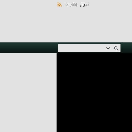
دخول
إشتراك: