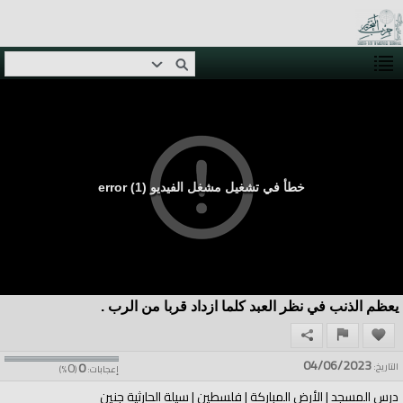
خطأ في تشغيل مشغل الفيديو (1) error
يعظم الذنب في نظر العبد كلما ازداد قربا من الرب .
04/06/2023
0
0
التاريخ:
إعجابات:
(
%)
درس المسجد | الأرض المباركة | فلسطين | سيلة الحارثية جنين