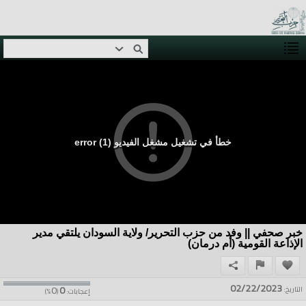
خطأ في تشغيل مشغل الفيديو (1) error
خبر صحفي || وفد من حزب التحرير/ ولاية السودان يلتقي مدير
الإذاعة القومية (أم درمان)
02/22/2023
0
0
التاريخ:
إعجابات:
(
%)