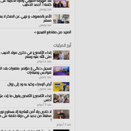
سد النهضة الاثيوبي وآثاره الكارثية على 
كلمة أ. أحمد الخطيب
منذ يومين
الأمر بالمعروف و نهي عن المنكر لا يع
مسلم
منذ يومين
المزيد من مقاطع الفيديو >
أبرز المرئيات
|نداء الأقصى| في ذكرى مولد الحبيب
صلى الله عليه وسلم
منذ 4 أعوام
تسجيل دعائي || مؤتمر: متغيرات بلاد الش
هواجس ومبشرات
منذ عامين
أرض الإسراء وكيد يه.ود إلى زوال
منذ عامين
|نداء الأقصى| الأقصى يقول ما زلت ع
أدنس
منذ 3 أعوام
لا خلاص ولا أمن للبشرية إلا بسطوع نور 
مطبقاً من جديد في دولة خلافة على من
!
منذ 3 أعوام