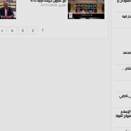
السودان ||
أبرز عناوين جريدة الراية 610
التاريخ: 07/31/2026
ذر فيه
1
>
4
3
2
 محمد
ام ...
لى شرفي
الإسلام
هاج النبوة