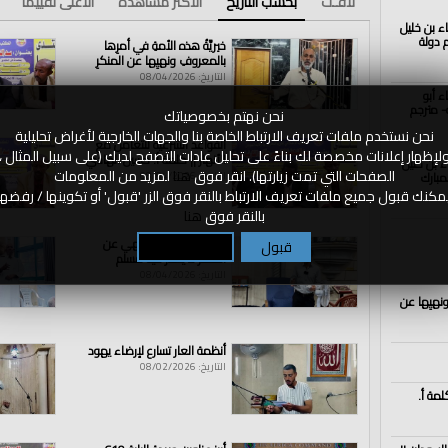
لافـت
بحسب التاريخ
الأكثر مشاهدة
الأعلى تقييما
اء بن خليل
الذكرى الــ102 لهدم دولة
خيريَّةُ هذه الأمةِ في أمرِها
بالمعروفِ ونهيِها عن المنكرِ
التاريخ: 08/04/2026
ء أبو
- مترجم
نحن نهتم بخصوصياتك
نحن نستخدم ملفات تعريف الارتباط الخاصة بنا والجهات الخارجية لأغراض تحليلية
القواعد الشرعية للتعامل مع
لإظهار إعلانات مخصصة لك بناءً على تحليل عادات التصفح لديك (على سبيل المثال ،
الأنهار || كلمة أ. حسين الهادي
اء بن خليل
الصفحات التي تمت زيارتها). انقر فوق
هنا
لمزيد من المعلومات
مبارك
التاريخ: 08/04/2026
مكنك قبول جميع ملفات تعريف الارتباط بالنقر فوق الزر 'قبول' أو تكوينها / رفضها
https://ch
بالنقر فوق
هنا
الأمر بالمعروف و نهي عن
قبول
تكوين / رفض
المنكر لا يعذر فيه مسلم
https://ch
التاريخ: 08/04/2026
ونهيِها عن
أنظمة العار تسارع لإرضاء يهود
التاريخ: 08/02/2026
وأدواته
|
شركاء
|
نظام
|
أسد
|
بالقضاء
|
على
|
ثورة
|
الشام
لمة أ.