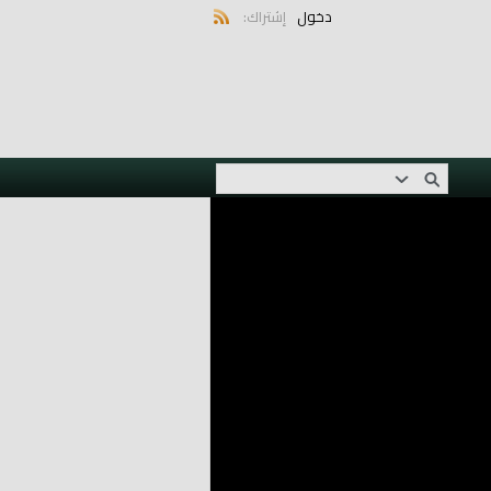
دخول
إشتراك: