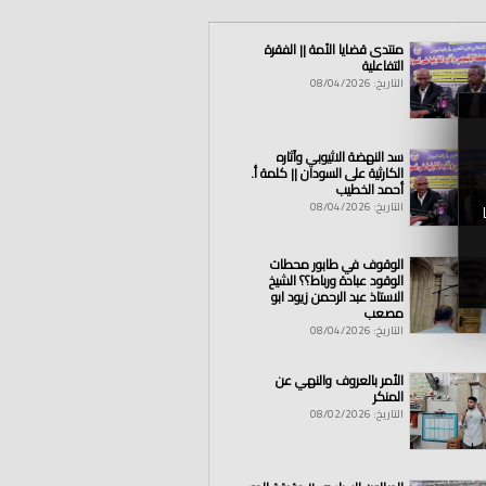
منتدى قضايا الأمة || الفقرة
التفاعلية
التاريخ: 08/04/2026
سد النهضة الاثيوبي وآثاره
الكارثية على السودان || كلمة أ.
أحمد الخطيب
التاريخ: 08/04/2026
الوقوف في طابور محطات
الوقود عبادة ورباط؟؟ الشيخ
الاستاذ عبد الرحمن زيود ابو
مصعب
التاريخ: 08/04/2026
الأمر بالعروف والنهي عن
المنكر
التاريخ: 08/02/2026