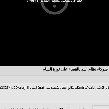
خطأ في تشغيل مشغل الفيديو (1) error
ه شركاء نظام أسد بالقضاء على ثورة الشام
تركي وأدواته شركاء نظام أسد بالقضاء على ثورة الشام || #إدلب 2023/1/20م