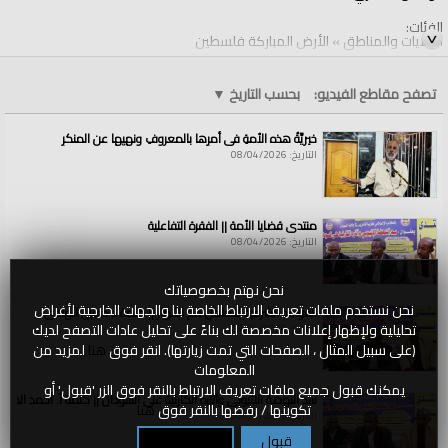
الفئات:
الولايات والمناطق
»
الأرض المباركة فلسطين
قنوات:
الولايات والمناطق
تصفح مقاطع الفيديو:
بحسب التاريخ
▼
العلامات:
الخلافة
|
نصر
|
من
|
الله
|
وفتح
|
قريب
خيريَّةُ هذه الأمةِ في أمرِها بالمعروفِ ونهيِها عن المنكرِ
التاريخ: 08/04/2026
منتدى قضايا الأمة || الفقرة التفاعلية
التاريخ: 08/04/2026
نحن نهتم بخصوصياتك
نحن نستخدم ملفات تعريف الارتباط الخاصة بنا والجهات الخارجية لأغراض
القواعد الشرعية للتعامل مع الأنهار || كلمة أ. حسين الهادي
تحليلية ولإظهار إعلانات مخصصة لك بناءً على تحليل عادات التصفح لديك
التاريخ: 08/04/2026
(على سبيل المثال ، الصفحات التي تمت زيارتها). انقر فوق
هنا
لمزيد من
المعلومات
يمكنك قبول جميع ملفات تعريف الارتباط بالنقر فوق الزر 'قبول' أو
سد النهضة الاثيوبي وآثاره الكارثية على السودان || كلمة أ. أحمد الخطي
تكوينها / رفضها بالنقر فوق
هنا
التاريخ: 08/04/2026
قبول
تكوين / رفض