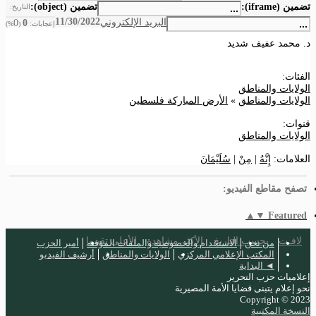
تضمين (iframe):
تضمين (object):
التاريخ:
11/30/2022
البريد الإلكتروني
0
0
إعجابات:
(
%)
د. محمد عفيف شديد
الفئات:
الولايات والمناطق
الولايات والمناطق
»
الأرض المباركة فلسطين
قنوات:
الولايات والمناطق
العلامات:
إِنَّهُ
|
مِنْ
|
سُلَيْمَانَ
تصفح مقاطع الفيديو:
▲
▼
Featured
لافـت
بحسب التاريخ
الأكثر مشاهدة
الأعلى تقييما
من نحن
الاستخدام والخصوصيه والملفات المؤقته
أمير الحزب
المكتب الإعلامي المركزي
الولايات والمناطق
أرشيف الفيديو
◄ البداية
إعلاميات حزب التحرير
نحو إعلام يتبنى قضايا الأمة المصيرية
Copyright © 2023
النسخة المكتبية