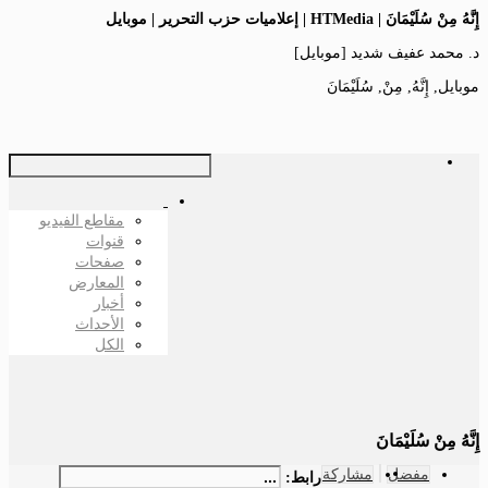
إِنَّهُ مِنْ سُلَيْمَانَ | HTMedia | إعلاميات حزب التحرير | موبايل
د. محمد عفيف شديد [موبايل]
موبايل, إِنَّهُ, مِنْ, سُلَيْمَانَ
مقاطع الفيديو
قنوات
صفحات
المعارض
أخبار
الأحداث
الكل
إِنَّهُ مِنْ سُلَيْمَانَ
مفضل
مشاركة
رابط: