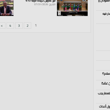
السودان ||
أبرز عناوين جريدة الراية 610
التاريخ: 07/31/2026
ذر فيه
1
>
4
3
2
سلام؟!
ستعمار يجب
ول أحداث