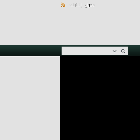
دخول
إشتراك: