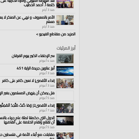
سد النهضة الاثيوبي وآثاره الكارثية على 
كلمة أ. أحمد الخطيب
منذ 3 أيام
الأمر بالمعروف و نهي عن المنكر لا يع
مسلم
منذ 3 أيام
المزيد من مقاطع الفيديو >
أبرز المرئيات
سر الإحتفاء الكبير بيوم الفرقان
منذ 4 أعوام
أبرز عناوين جريدة الراية 451
منذ 3 أعوام
|نداء الأقصى| لا نعين كافر على كافر
منذ 3 أعوام
هل يمكن أن ينهض المسلمون بغير الإ
منذ 5 أعوام
|نداء الأقصى2| وَمَا كُنتُ مُتَّخِذَ الْمُضِلِّينَ عَضُدًا
منذ 7 أعوام
الدول التي حكمتنا لمئة عام جرباء بالا
أن تقتلع وتقام الخلافة على أنقاضها
منذ 5 أعوام
مقابلات مع أبناء الأمة في فلسطين ح
غزة