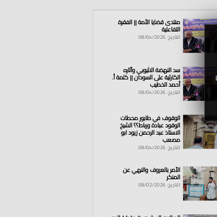
منتدى قضايا الأمة || الفقرة
التفاعلية
التاريخ: 08/04/2026
سد النهضة الاثيوبي وآثاره
الكارثية على السودان || كلمة أ.
أحمد الخطيب
التاريخ: 08/04/2026
الوقوف في طابور محطات
الوقود عبادة ورباط؟؟ الشيخ
الاستاذ عبد الرحمن زيود ابو
مصعب
التاريخ: 08/04/2026
الأمر بالعروف والنهي عن
المنكر
التاريخ: 08/02/2026