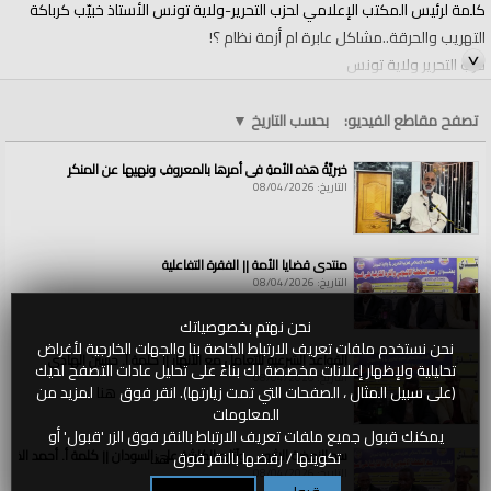
كلمة لرئيس المكتب الإعلامي لحزب التحرير-ولاية تونس الأستاذ خبيّب كرباكة
التهريب والحرقة..مشاكل عابرة ام أزمة نظام ؟!
حزب التحرير ولاية تونس
الفئات:
الولايات والمناطق
تصفح مقاطع الفيديو:
بحسب التاريخ
▼
الولايات والمناطق
»
تونس
قنوات:
خيريَّةُ هذه الأمةِ في أمرِها بالمعروفِ ونهيِها عن المنكرِ
الولايات والمناطق
التاريخ: 08/04/2026
العلامات:
حزب
|
التحرير
|
تونس
|
tunisie
|
tahrir
|
tahrir
|
hizb
منتدى قضايا الأمة || الفقرة التفاعلية
التاريخ: 08/04/2026
نحن نهتم بخصوصياتك
نحن نستخدم ملفات تعريف الارتباط الخاصة بنا والجهات الخارجية لأغراض
القواعد الشرعية للتعامل مع الأنهار || كلمة أ. حسين الهادي
تحليلية ولإظهار إعلانات مخصصة لك بناءً على تحليل عادات التصفح لديك
التاريخ: 08/04/2026
(على سبيل المثال ، الصفحات التي تمت زيارتها). انقر فوق
هنا
لمزيد من
المعلومات
يمكنك قبول جميع ملفات تعريف الارتباط بالنقر فوق الزر 'قبول' أو
سد النهضة الاثيوبي وآثاره الكارثية على السودان || كلمة أ. أحمد الخطي
تكوينها / رفضها بالنقر فوق
هنا
التاريخ: 08/04/2026