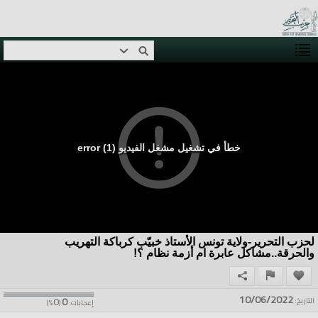
خطأ في تشغيل مشغل الفيديو (1) error
لحزب التحرير-ولاية تونس الأستاذ خبيّب كرباكة التهريب
والحرقة..مشاكل عابرة ام أزمة نظام ؟!
10/06/2022
0
0
التاريخ:
إعجابات:
(
%)