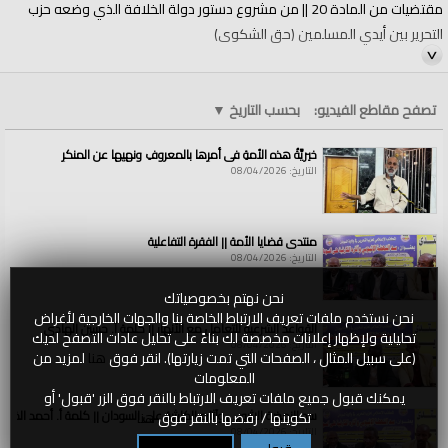
مقتضيات من المادة 20 || من مشروع دستور دولة الخلافة الذي وضعه حزب
التحرير بين أيدي المسلمين (حق الشكوى)
الموقع الرسمي:
http://www.tahrir-syria.info/
تصفح مقاطع الفيديو:
بحسب التاريخ
▼
فيسبوك:
خيريَّةُ هذه الأمةِ في أمرِها بالمعروفِ ونهيِها عن المنكرِ
https://www.facebook.com/Tahrir.sy
التاريخ: 08/04/2026
تويتر:
https://twitter.com/AttahrirSyria
قناة التيليجرام:
منتدى قضايا الأمة || الفقرة التفاعلية
https://t.me/tahrirsyria
التاريخ: 08/04/2026
وتساب:
نحن نهتم بخصوصياتك
https://chat.whatsapp.com/GiKcIJsOF3tLvWDh6XpbQt
نحن نستخدم ملفات تعريف الارتباط الخاصة بنا والجهات الخارجية لأغراض
القواعد الشرعية للتعامل مع الأنهار || كلمة أ. حسين الهادي
========
تحليلية ولإظهار إعلانات مخصصة لك بناءً على تحليل عادات التصفح لديك
التاريخ: 08/04/2026
(على سبيل المثال ، الصفحات التي تمت زيارتها). انقر فوق
هنا
لمزيد من
https://chat.whatsapp.com/KXEaJUo9nqT9XJojFjQpF5
المعلومات
الفئات:
يمكنك قبول جميع ملفات تعريف الارتباط بالنقر فوق الزر 'قبول' أو
الولايات والمناطق
سد النهضة الاثيوبي وآثاره الكارثية على السودان || كلمة أ. أحمد الخطي
تكوينها / رفضها بالنقر فوق
هنا
الولايات والمناطق
»
سوريا
التاريخ: 08/04/2026