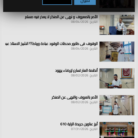
قنوات:
قبول
تكوين / رفض
الولايات والمناطق
العلامات:
مقتضيات
|
من
|
المادة
|
20
|
||
|
من
|
مشروع
|
دستور
|
دولة
|
الخلافة
|
الأمر بالمعروف و نهي عن المنكر لا يعذر فيه مسلم
(حق
|
الشكوى)
التاريخ: 08/04/2026
الوقوف في طابور محطات الوقود عبادة ورباط؟؟ الشيخ الاستاذ عبد ال
التاريخ: 08/04/2026
أنظمة العار تسارع لإرضاء يهود
التاريخ: 08/02/2026
الأمر بالعروف والنهي عن المنكر
التاريخ: 08/02/2026
أبرز عناوين جريدة الراية 610
التاريخ: 07/31/2026