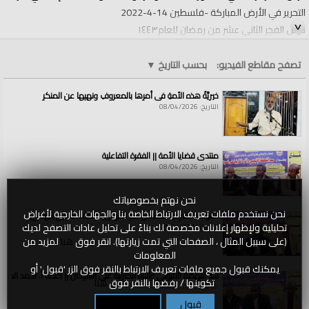
التحرير في الأرض المباركة -فلسطين 14-4-2022
درس الفجر الثاني عشر من رمضان للعام١٤٤٣
الفئات:
الولايات والمناطق
تصفح مقاطع الفيديو:
بحسب التاريخ
▼
الولايات والمناطق
»
الأرض المباركة فلسطين
قنوات:
خيريَّةُ هذه الأمةِ في أمرِها بالمعروفِ ونهيِها عن المنكرِ
الولايات والمناطق
التاريخ: 08/04/2026
العلامات:
ما
|
المعنى
|
السياسي
|
للدعوة
|
للتهدئة
|
وعدم
|
التصعيد
|
في
|
فلسطين؟!
منتدى قضايا الأمة || الفقرة التفاعلية
التاريخ: 08/04/2026
نحن نهتم بخصوصياتك
نحن نستخدم ملفات تعريف الارتباط الخاصة بنا والجهات الخارجية لأغراض
القواعد الشرعية للتعامل مع الأنهار || كلمة أ. حسين الهادي
تحليلية ولإظهار إعلانات مخصصة لك بناءً على تحليل عادات التصفح لديك
التاريخ: 08/04/2026
(على سبيل المثال ، الصفحات التي تمت زيارتها). انقر فوق
هنا
لمزيد من
المعلومات
يمكنك قبول جميع ملفات تعريف الارتباط بالنقر فوق الزر 'قبول' أو
سد النهضة الاثيوبي وآثاره الكارثية على السودان || كلمة أ. أحمد الخطي
تكوينها / رفضها بالنقر فوق
هنا
التاريخ: 08/04/2026
قبول
تكوين / رفض