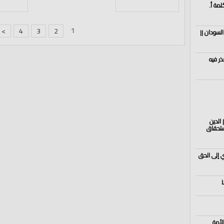
لمة أ.
1
>
4
3
2
السودان ||
ذر فيه
من رمضان| الدين
ستحقاق
ِي إلى الحق
لأمة