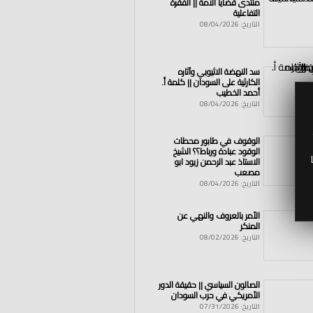
منتدى قضايا الأمة || الفقرة
التفاعلية
التاريخ: 08/04/2026
سد النهضة الاثيوبي وآثاره
الكارثية على السودان || كلمة أ.
أحمد الخطيب
التاريخ: 08/04/2026
الوقوف في طابور محطات
الوقود عبادة ورباط؟؟ الشيخ
الاستاذ عبد الرحمن زيود ابو
مصعب
مسلمين
|
مكة
|
المدينة
|
إيلياء
|
أذان
|
كلمة
التاريخ: 08/04/2026
الأمر بالعروف والنهي عن
المنكر
التاريخ: 08/02/2026
الصالون السياسي || حقيقة الدور
الأمريكي في حرب السودان
التاريخ: 07/31/2026