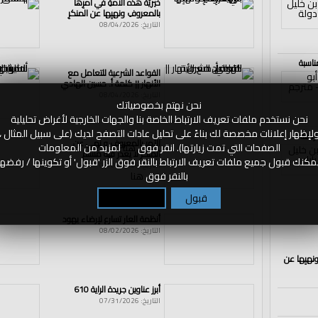
خيريَّةُ هذه الأمةِ في أمرِها
بالمعروفِ ونهيِها عن المنكرِ
التاريخ: 08/04/2026
ناسبة
القواعد الشرعية للتعامل مع
الأنهار || كلمة أ. حسين الهادي
التاريخ: 08/04/2026
نحن نهتم بخصوصياتك
نحن نستخدم ملفات تعريف الارتباط الخاصة بنا والجهات الخارجية لأغراض تحليلية
ى
لإظهار إعلانات مخصصة لك بناءً على تحليل عادات التصفح لديك (على سبيل المثال ،
لرشتة
الأمر بالمعروف و نهي عن
الصفحات التي تمت زيارتها). انقر فوق
هنا
لمزيد من المعلومات
المنكر لا يعذر فيه مسلم
مكنك قبول جميع ملفات تعريف الارتباط بالنقر فوق الزر 'قبول' أو تكوينها / رفضها
التاريخ: 08/04/2026
بالنقر فوق
هنا
لأقصى
|
الإسراء والمعراج
|
بيت المقدس
|
المصلى القبلي
|
القبلة الأولى
|
قبلة ال
 الواقية
|
درس الأقصى
|
فلسطين
|
الإسلام
|
كنيسة القيامة
قبول
تكوين / رفض
أنظمة العار تسارع لإرضاء يهود
التاريخ: 08/02/2026
ونهيِها عن
أبرز عناوين جريدة الراية 610
التاريخ: 07/31/2026