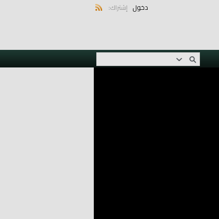
دخول
إشتراك: