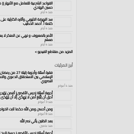
القواعد الشرعية للتعامل مع الأنهار || ك
حسين الهادي
منذ 4 أيام
سد النهضة الاثيوبي وآثاره الكارثية على 
كلمة أ. أحمد الخطيب
منذ 4 أيام
الأمر بالمعروف و نهي عن المنكر لا يع
مسلم
منذ 4 أيام
المزيد من مقاطع الفيديو >
أبرز المرئيات
فقرة أسئلة وأجوبة |ليلة 27 
الإسلامي بين الاستحقاق الدعوي والا
النصروي
منذ 4 أعوام
أجوبة أسئلة |درس الأقصى| أفمن يَهْد
أحق أن يُتَّبَعَ أمن لا يَهِدِّي إلّا أن يُهْدَىٰ
منذ 3 أعوام
ومن أحسن ومن الله حكما ثابت الخواجا
منذ 8 أعوام
بعد الظنين يأتي نصر الله
منذ عامين
أجوبة أسئلة |درس الأقصى| درسة تاريخ ا