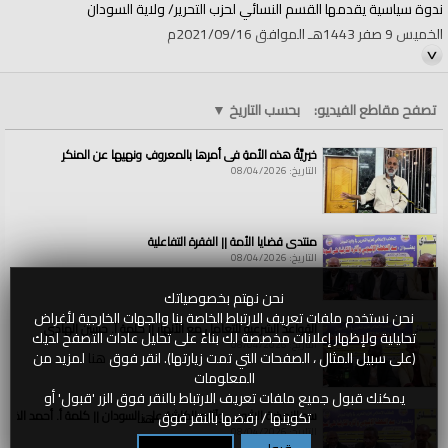
ندوة سياسية يقدمها القسم النسائي لحزب التحرير/ ولاية السودان
الخميس 9 صفر 1443هـ الموافق 2021/09/16م
تتحدث فيها:
1/ الأستاذة/ غادة عبد الجبار
تصفح مقاطع الفيديو:
بحسب التاريخ
▼
2/ الأستاذة/ مها محمد
خيريَّةُ هذه الأمةِ في أمرِها بالمعروفِ ونهيِها عن المنكرِ
وضابطة المنصة: الأستاذة/ رانيا جعفر
التاريخ: 08/04/2026
الفئات:
الولايات والمناطق
الولايات والمناطق
»
السودان
منتدى قضايا الأمة || الفقرة التفاعلية
قنوات:
التاريخ: 08/04/2026
الولايات والمناطق
العلامات:
بالخلافة
|
وحدها
|
ترفع
|
ظلم
|
النظام
|
الرأسمالي
|
عن
|
المرأة
|
||
|
نحن نهتم بخصوصياتك
الأستاذة/
|
مها
|
محمد
نحن نستخدم ملفات تعريف الارتباط الخاصة بنا والجهات الخارجية لأغراض
القواعد الشرعية للتعامل مع الأنهار || كلمة أ. حسين الهادي
تحليلية ولإظهار إعلانات مخصصة لك بناءً على تحليل عادات التصفح لديك
التاريخ: 08/04/2026
(على سبيل المثال ، الصفحات التي تمت زيارتها). انقر فوق
هنا
لمزيد من
المعلومات
يمكنك قبول جميع ملفات تعريف الارتباط بالنقر فوق الزر 'قبول' أو
سد النهضة الاثيوبي وآثاره الكارثية على السودان || كلمة أ. أحمد الخطي
تكوينها / رفضها بالنقر فوق
هنا
التاريخ: 08/04/2026