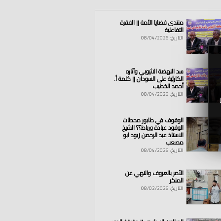
منتدى قضايا الأمة || الفقرة
التفاعلية
التاريخ: 08/04/2026
سد النهضة الاثيوبي وآثاره
الكارثية على السودان || كلمة أ.
أحمد الخطيب
التاريخ: 08/04/2026
الوقوف في طابور محطات
الوقود عبادة ورباط؟؟ الشيخ
الاستاذ عبد الرحمن زيود ابو
مصعب
التاريخ: 08/04/2026
الأمر بالعروف والنهي عن
المنكر
التاريخ: 08/02/2026