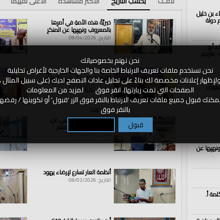
لافـت
بحسب التاريخ
الأكثر مشاهدة
الأعلى تقييما
اء بن خليل
رنا
|
الذكرى الــ102 لهدم دولة
جيوشا
|
فاتحينا
|
فلله
|
در
|
المسلمين
|
ما
|
أعزهم
خيريَّةُ هذه الأمةِ في أمرِها
بالمعروفِ ونهيِها عن المنكرِ
التاريخ: 08/04/2026
ء أبو
- مترجم
نحن نهتم بخصوصياتك
نحن نستخدم ملفات تعريف الارتباط الخاصة بنا والجهات الخارجية لأغراض تحليلية
القواعد الشرعية للتعامل مع
الأنهار || كلمة أ. حسين الهادي
لإظهار إعلانات مخصصة لك بناءً على تحليل عادات التصفح لديك (على سبيل المثال ،
اء بن خليل
مبارك
التاريخ: 08/04/2026
الصفحات التي تمت زيارتها). انقر فوق
هنا
لمزيد من المعلومات
مكنك قبول جميع ملفات تعريف الارتباط بالنقر فوق الزر 'قبول' أو تكوينها / رفضها
بالنقر فوق
هنا
الأمر بالمعروف و نهي عن
قبول
تكوين / رفض
المنكر لا يعذر فيه مسلم
التاريخ: 08/04/2026
ونهيِها عن
أنظمة العار تسارع لإرضاء يهود
التاريخ: 08/02/2026
لمة أ.