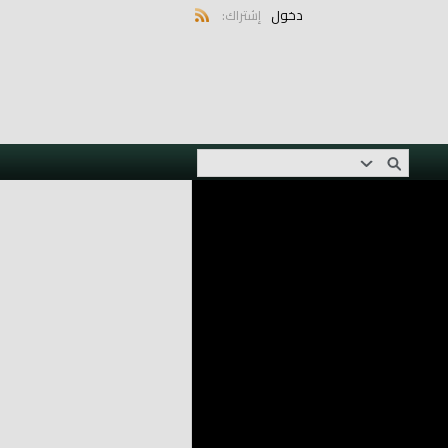
دخول
إشتراك: