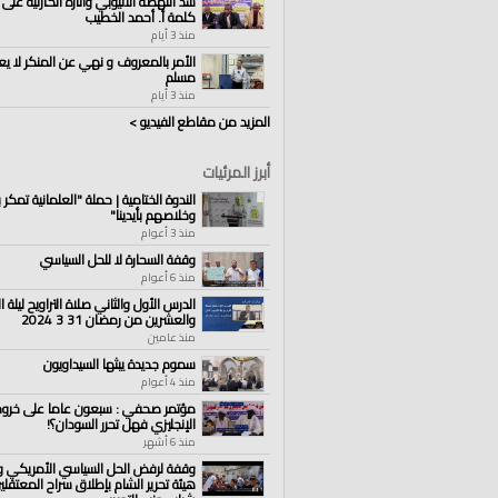
سد النهضة الاثيوبي وآثاره الكارثية على 
كلمة أ. أحمد الخطيب
منذ 3 أيام
الأمر بالمعروف و نهي عن المنكر لا يع
مسلم
منذ 3 أيام
المزيد من مقاطع الفيديو >
أبرز المرئيات
الندوة الختامية | حملة "العلمانية تمكر بأب
وخلاصهم بأيدينا"
منذ 3 أعوام
وقفة السحارة لا للحل السياسي
منذ 6 أعوام
الدرس الأول والثاني صلاة التراويح ليلة ال
والعشرين من رمضان 31 3 2024
منذ عامين
سموم جديدة يبثها السيداويون
منذ 4 أعوام
مؤتمر صحفي : سبعون عاما على خروج
الإنجليزي فهل تحرر السودان؟!
منذ 6 أشهر
وقفة لرفض الحل السياسي الأمريكي و
هيئة تحرير الشام بإطلاق سراح المعتقل