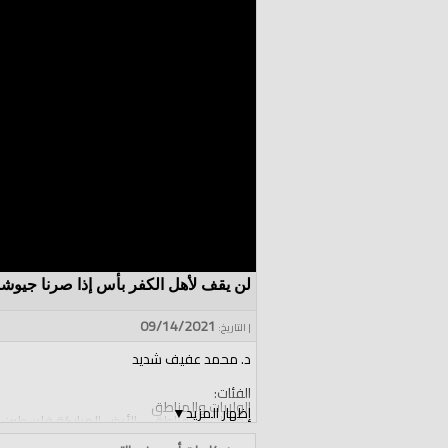
لن يقف لأهل الكفر بأس إذا صرنا جيوشا 
09/14/2021
| التاريخ:
د. محمد عفيف شديد
الفئات:
الولايات والمناطق
إظهار المزيد
▼
الولايات والمناطق
»
الأرض المباركة فلسطين