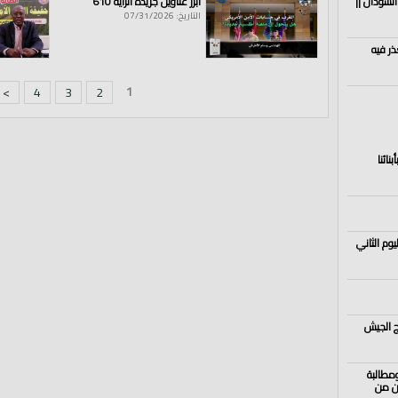
السودان ||
أبرز عناوين جريدة الراية 610
التاريخ: 07/31/2026
ذر فيه
1
>
4
3
2
نائنا
يوم الثاني
 الجيش
مطالبة
ين من