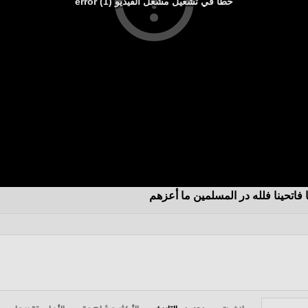
خطأ في تشغيل مشغل الفيديو (1) error
فاتحينا فلله در المسلمين ما أعزهم