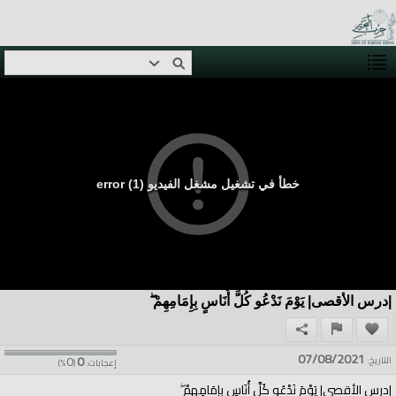
خطأ في تشغيل مشغل الفيديو (1) error
|درس الأقصى| يَوْمَ نَدْعُو كُلَّ أُنَاسٍ بِإِمَامِهِمْ ۖ
07/08/2021
0
0
التاريخ:
إعجابات:
(
%)
|درس الأقصى| يَوْمَ نَدْعُو كُلَّ أُنَاسٍ بِإِمَامِهِمْ ۖ