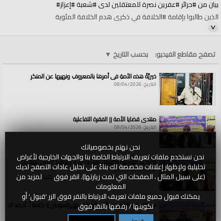
بيان من #حرائر #عفرين نصرة للمعتقلين لدى #شعبة #إعزاز#
الذين طالبوا بإقامة #الخلافة في ذكرى هدم الخلافة المئوية
تصفح مقاطع الفيديو:
بحسب التاريخ
▼
خيريَّةُ هذه الأمةِ في أمرِها بالمعروفِ ونهيِها عن المنكرِ
تنويه: "منبر الأمة" هي قناة مختصة تنشر تسجيلات الخلافة المختارة مما يعده
التاريخ: 08/04/2026
أبناء الأمة الإسلامية، وتسجيلاتها ليست صادرة عن حزب التحرير أو أية جهة رسمية
فيه، وإنما هي تسجيلات أبناء الأمة الإسلامية، ننشرها على صفحاتنا من باب نشر
ما نرى فيه الخير للإسلام والمسلمين.
منتدى قضايا الأمة || الفقرة التفاعلية
التاريخ: 08/04/2026
الفئات:
منبر الأمة
نحن نهتم بخصوصياتك
قنوات:
نحن نستخدم ملفات تعريف الارتباط الخاصة بنا والجهات الخارجية لأغراض
منبر الأمة
القواعد الشرعية للتعامل مع الأنهار || كلمة أ. حسين الهادي
تحليلية ولإظهار إعلانات مخصصة لك بناءً على تحليل عادات التصفح لديك
التاريخ: 08/04/2026
العلامات:
بيان
|
من
|
حرائر
|
عفرين
|
نصرة
|
للمعتقلين
|
لدى
|
شعبة
|
إعزاز
|
الذين
|
(على سبيل المثال ، الصفحات التي تمت زيارتها). انقر فوق
هنا
لمزيد من
طالبوا
|
بإقامة
|
الخلافة
|
في
|
ذكرى
|
هدم
|
الخلافة
المعلومات
يمكنك قبول جميع ملفات تعريف الارتباط بالنقر فوق الزر 'قبول' أو
سد النهضة الاثيوبي وآثاره الكارثية على السودان || كلمة أ. أحمد الخطي
تكوينها / رفضها بالنقر فوق
هنا
التاريخ: 08/04/2026