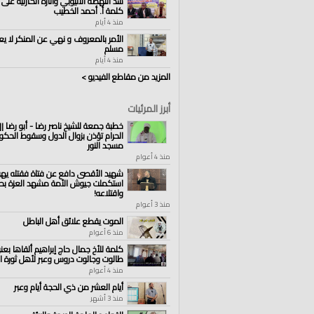
سد النهضة الاثيوبي وآثاره الكارثية على 
كلمة أ. أحمد الخطيب
منذ 4 أيام
الأمر بالمعروف و نهي عن المنكر لا يع
مسلم
منذ 4 أيام
المزيد من مقاطع الفيديو >
أبرز المرئيات
خطبة جمعة للشيخ ناصر رضا - أبو رضا || 
الحرام تؤذن بزوال الدول وسقوط الحكوم
مسجد النور
منذ 4 أعوام
شهيد الأقصى دافع عن فتاة فقتله يهو
استكملت جيوش الأمة مشهد العزة بحص
واقتلاعه!
منذ 3 أعوام
الموت يقطع علائق أهل الباطل
منذ 6 أعوام
كلمة للأخ جمال حاج إبراهيم ألقاها بع
طالوت وجالوت دروس وعبر لأهل ثورة ا
منذ 4 أعوام
أيام العشر من ذي الحجة أيام وعبر
منذ 3 أشهر