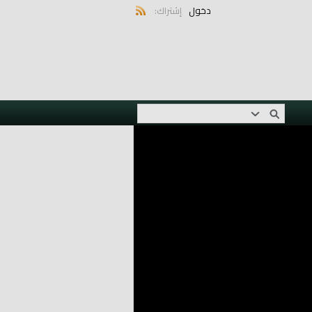
دخول
إشتراك: