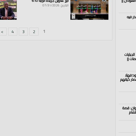
السودان ||
أبرز عناوين جريدة الراية 610
التاريخ: 07/31/2026
ذر فيه
1
>
4
3
2
الجبايات
ات ||
د؛فهلا
ار كيانهم
نوان: قصة
لشام