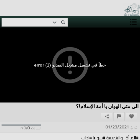
خطأ في تشغيل مشغل الفيديو (1) error
الى متى الهوان يا أمة الإسلام!؟
01/23/2021
0
0
التاريخ:
إعجابات:
(
%)
#المرأة_والشّريعة #سوريا #إدلب