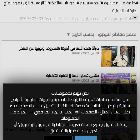
#كلمة في مظاهرة #تندد #بتسيير #الدوريات #التركية 3الروسية التي تمهد لفتح
الطرقات الدولية
أ. أسامة موسى || في بلدة فيلون - ريف إدلب / الجمعة 2019/05/03
https://youtu.be/uakiFTJ2lPY
تصفح مقاطع الفيديو:
بحسب التاريخ
▼
الفئات:
الولايات والمناطق
»
سوريا
خيريَّةُ هذه الأمةِ في أمرِها بالمعروفِ ونهيِها عن المنكرِ
قنوات:
الولايات والمناطق
التاريخ: 08/04/2026
العلامات:
كلمة
|
في
|
مظاهرة
|
تندد
|
بتسيير
|
الدوريات
|
التركية
|
الروسية
|
||
|
أ
|
أسامة
|
موسى
منتدى قضايا الأمة || الفقرة التفاعلية
التاريخ: 08/04/2026
نحن نهتم بخصوصياتك
نحن نستخدم ملفات تعريف الارتباط الخاصة بنا والجهات الخارجية لأغراض
القواعد الشرعية للتعامل مع الأنهار || كلمة أ. حسين الهادي
تحليلية ولإظهار إعلانات مخصصة لك بناءً على تحليل عادات التصفح لديك
التاريخ: 08/04/2026
(على سبيل المثال ، الصفحات التي تمت زيارتها). انقر فوق
هنا
لمزيد من
المعلومات
يمكنك قبول جميع ملفات تعريف الارتباط بالنقر فوق الزر 'قبول' أو
سد النهضة الاثيوبي وآثاره الكارثية على السودان || كلمة أ. أحمد الخطي
تكوينها / رفضها بالنقر فوق
هنا
التاريخ: 08/04/2026