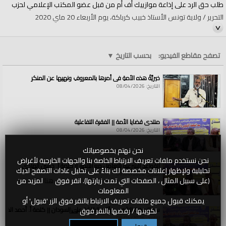
طلب حق الرد على إذاعة موازييك أف أم من قبل عضو المكتب الإعلامي لحزب
التحرير / ولاية تونس الأستاذ خبيب كرباكة، يوم الأربعاء 20 ماي 2020
المكتب الإعلامي لحزب التحرير - تونس
www.ht-tunisie.com
تصفح مقاطع الفيديو:
بحسب التاريخ
▼
خيريَّةُ هذه الأمةِ في أمرِها بالمعروفِ ونهيِها عن المنكرِ
المكتب الإعلامي لحزب التحرير
التاريخ: 08/04/2026
www.hizb-ut-tahrir.info
https://youtu.be/uFYDzhLH-so
الفئات:
منتدى قضايا الأمة || الفقرة التفاعلية
الولايات والمناطق
»
تونس
التاريخ: 08/04/2026
قنوات:
نحن نهتم بخصوصياتك
الولايات والمناطق
نحن نستخدم ملفات تعريف الارتباط الخاصة بنا والجهات الخارجية لأغراض
العلامات:
حزب
|
التحرير
|
تونس
|
tunisie
|
tahrir
|
tahrir
|
hizb
القواعد الشرعية للتعامل مع الأنهار || كلمة أ. حسين الهادي
تحليلية ولإظهار إعلانات مخصصة لك بناءً على تحليل عادات التصفح لديك
التاريخ: 08/04/2026
(على سبيل المثال ، الصفحات التي تمت زيارتها). انقر فوق
هنا
لمزيد من
المعلومات
يمكنك قبول جميع ملفات تعريف الارتباط بالنقر فوق الزر 'قبول' أو
سد النهضة الاثيوبي وآثاره الكارثية على السودان || كلمة أ. أحمد الخطي
تكوينها / رفضها بالنقر فوق
هنا
التاريخ: 08/04/2026