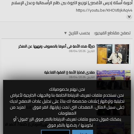
أجوبة أسئلة |درس الأقصى| توزيع الثروة بين ظلم الرأسمالية وعدل الإسلام
https://youtu.be/KHOVBjkAq44
الأستاذ أبو تقي الدين الداري
تصفح مقاطع الفيديو:
بحسب التاريخ
▼
خيريَّةُ هذه الأمةِ في أمرِها بالمعروفِ ونهيِها عن المنكرِ
أجوبة أسئلة درس المسجد الأقصى الأسبوعي = المصلى القبلي = بيت المقدس
التاريخ: 08/04/2026
الجمعة، 20 جمادى الآخرة 1441هـ الموافق 14 شباط/ فبراير، 2020 مـ
منتدى قضايا الأمة || الفقرة التفاعلية
تابع لـ === |درس الأقصى| توزيع الثروة بين ظلم الرأسمالية وعدل الإسلام
التاريخ: 08/04/2026
نحن نهتم بخصوصياتك
الرابط === https://youtu.be/AhMTZOwNW2I
نحن نستخدم ملفات تعريف الارتباط الخاصة بنا والجهات الخارجية لأغراض
القواعد الشرعية للتعامل مع الأنهار || كلمة أ. حسين الهادي
تحليلية ولإظهار إعلانات مخصصة لك بناءً على تحليل عادات التصفح لديك
التاريخ: 08/04/2026
(على سبيل المثال ، الصفحات التي تمت زيارتها). انقر فوق
هنا
لمزيد من
المعلومات
يمكنك قبول جميع ملفات تعريف الارتباط بالنقر فوق الزر 'قبول' أو
#Aqsa_calls_armies
سد النهضة الاثيوبي وآثاره الكارثية على السودان || كلمة أ. أحمد الخطي
تكوينها / رفضها بالنقر فوق
هنا
#الأقصى_يستصرخ_الجيوش
التاريخ: 08/04/2026