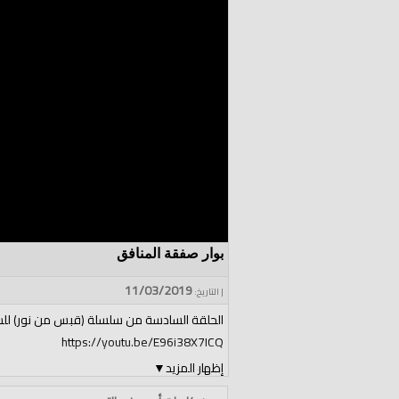
بوار صفقة المنافق
11/03/2019
| التاريخ:
الحلقة السادسة من سلسلة (قبس من نور) للش
https://youtu.be/E96i38X7ICQ
إظهار المزيد
▼
الفئات:
الولايات والمناطق
»
الأرض المباركة فلسطين