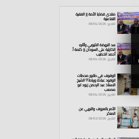
منتدى قضايا الأمة || الفقرة
التفاعلية
التاريخ: 08/04/2026
سد النهضة الاثيوبي وآثاره
الكارثية على السودان || كلمة أ.
أحمد الخطيب
التاريخ: 08/04/2026
الوقوف في طابور محطات
الوقود عبادة ورباط؟؟ الشيخ
الاستاذ عبد الرحمن زيود ابو
مصعب
التاريخ: 08/04/2026
الأمر بالعروف والنهي عن
المنكر
التاريخ: 08/02/2026