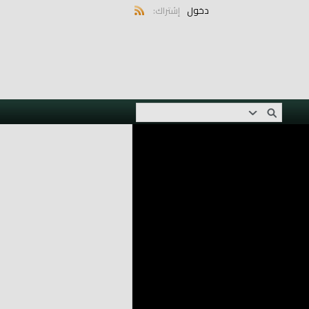
دخول
إشتراك: