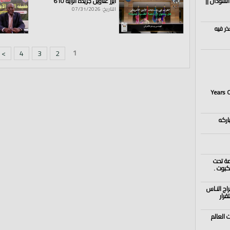
السودان ||
أبرز عناوين جريدة الراية 610
التاريخ: 07/31/2026
ذر فيه
1
>
4
3
2
25 Year
اركه
مة تحت
كبوت .
اج النـاس
قرار
 العالم