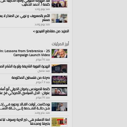
سد النهضة الاثيوبي وآثاره الكارثية على 
كلمة أ. أحمد الخطيب
منذ يوم واحد
الأمر بالمعروف و نهي عن المنكر لا يع
مسلم
منذ يوم واحد
المزيد من مقاطع الفيديو >
أبرز المرئيات
s On: Lessons from Srebrenica -
Campaign Launch Video
منذ 6 أعوام
الهجرة النبوية الشريفة وثو.رة الشام المب
منذ عامين
صرخة من فلسطين المكلومة
منذ 3 أعوام
كلمة للمهندس رضوان الخولي أبو أسا
عنوان : الحل السياسي الأمريكي فخ عن
منذ 6 أعوام
بودكاست_ثوابت القـائد ودوره فـي إخـر
مـن حالــة الصــدمة إلــى حــالة الاســـت
منذ عام واحد
امة الاسلام هي خير البرية وسوف تباغت
بخيرها ومجدها