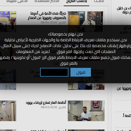
لافـت
بحسب التاريخ
الأكثر مشاهدة
الأعلى تقييما
اء بن خليل
الذكرى الــ102 لهدم دولة
خيريَّةُ هذه الأمةِ في أمرِها
بالمعروفِ ونهيِها عن المنكرِ
التاريخ: 08/04/2026
ء أبو
- مترجم
نحن نهتم بخصوصياتك
نحن نستخدم ملفات تعريف الارتباط الخاصة بنا والجهات الخارجية لأغراض تحليلية
القواعد الشرعية للتعامل مع
لإظهار إعلانات مخصصة لك بناءً على تحليل عادات التصفح لديك (على سبيل المثال ،
الأنهار || كلمة أ. حسين الهادي
اء بن خليل
الصفحات التي تمت زيارتها). انقر فوق
هنا
لمزيد من المعلومات
مبارك
التاريخ: 08/04/2026
مكنك قبول جميع ملفات تعريف الارتباط بالنقر فوق الزر 'قبول' أو تكوينها / رفضها
بالنقر فوق
هنا
الأمر بالمعروف و نهي عن
قبول
تكوين / رفض
المنكر لا يعذر فيه مسلم
التاريخ: 08/04/2026
ونهيِها عن
أنظمة العار تسارع لإرضاء يهود
التاريخ: 08/02/2026
لمة أ.