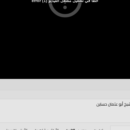
خطأ في تشغيل مشغل الفيديو (1) error
يخ أبو عثمان حساين