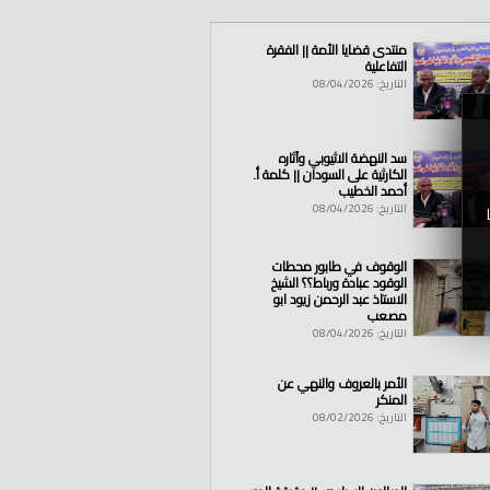
منتدى قضايا الأمة || الفقرة
التفاعلية
التاريخ: 08/04/2026
سد النهضة الاثيوبي وآثاره
الكارثية على السودان || كلمة أ.
أحمد الخطيب
التاريخ: 08/04/2026
الوقوف في طابور محطات
الوقود عبادة ورباط؟؟ الشيخ
الاستاذ عبد الرحمن زيود ابو
مصعب
التاريخ: 08/04/2026
الأمر بالعروف والنهي عن
المنكر
التاريخ: 08/02/2026