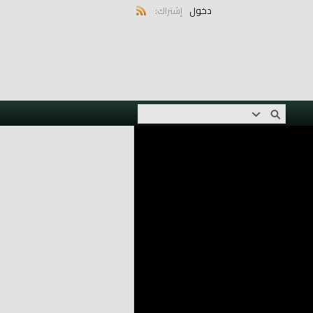
دخول
إشتراك: