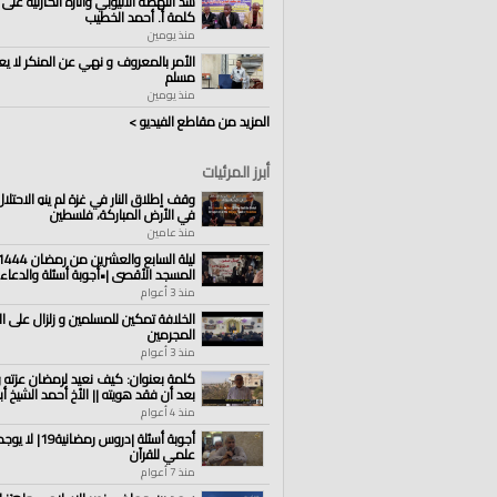
سد النهضة الاثيوبي وآثاره الكارثية على 
كلمة أ. أحمد الخطيب
منذ يومين
الأمر بالمعروف و نهي عن المنكر لا يع
مسلم
منذ يومين
المزيد من مقاطع الفيديو >
أبرز المرئيات
وقف إطلاق النار في غزة لم ينهِ الاحتل
في الأرض المباركة، فلسطين
منذ عامين
المسجد الأقصى |•أجوبة أسئلة والدعاء
منذ 3 أعوام
الخلافة تمكين للمسلمين و زلزال على ا
المجرمين
منذ 3 أعوام
كلمة بعنوان: كيف نعيد لرمضان عزته و
بعد أن فقد هويته || الأخ أحمد الشيخ 
منذ 4 أعوام
أجوبة أسئلة |دروس رمضا
علمي للقرآن
منذ 7 أعوام