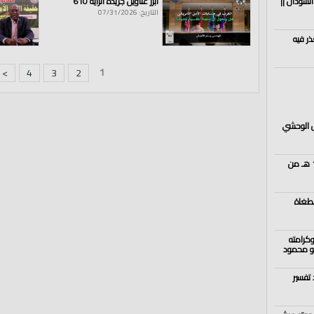
السودان ||
أبرز عناوين جريدة الراية 610
التاريخ: 07/31/2026
ذر فيه
1
>
4
3
2
ال الوحشي
ليلة السابع والعشرين من رمضان 1444 هـ من
لطغاة
كرامته
أبو محمود
نية19| لا يوجد تفسير