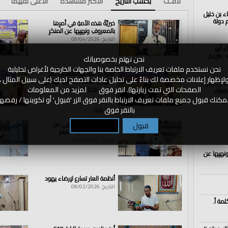
لافـت
بحسب التاريخ
الأكثر مشاهدة
الأعلى تقييما
اء بن خليل
الذكرى الــ102 لهدم دولة
خيريَّةُ هذه الأمةِ في أمرِها
بالمعروفِ ونهيِها عن المنكرِ
التاريخ: 08/04/2026
ء أبو
- مترجم
نحن نهتم بخصوصياتك
نحن نستخدم ملفات تعريف الارتباط الخاصة بنا والجهات الخارجية لأغراض تحليلية
القواعد الشرعية للتعامل مع
لإظهار إعلانات مخصصة لك بناءً على تحليل عادات التصفح لديك (على سبيل المثال ،
الأنهار || كلمة أ. حسين الهادي
اء بن خليل
الصفحات التي تمت زيارتها). انقر فوق
هنا
لمزيد من المعلومات
مبارك
التاريخ: 08/04/2026
مكنك قبول جميع ملفات تعريف الارتباط بالنقر فوق الزر 'قبول' أو تكوينها / رفضها
بالنقر فوق
هنا
الأمر بالمعروف و نهي عن
قبول
تكوين / رفض
المنكر لا يعذر فيه مسلم
التاريخ: 08/04/2026
ونهيِها عن
أنظمة العار تسارع لإرضاء يهود
التاريخ: 08/02/2026
لمة أ.