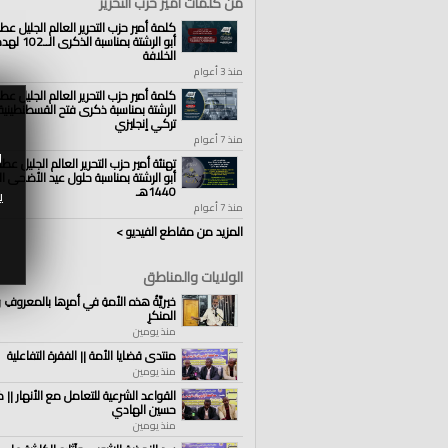
من كلمات أمير حزب التحرير
الفئات:
كلمة أمير حزب التحرير العالم الجليل عط
الولايات والمناطق
أبو الرشتة بمناسبة 
الولايات والمناطق
»
السودان
الخلافة
منذ 3 أعوام
قنوات:
الولايات والمناطق
كلمة أمير حزب التحرير العالم الجليل عطا
الرشتة بمناسبة ذكرى فتح القسطنطينية
تركي إنجليزي
منذ 7 أعوام
و
تهنئة أمير حزب التحرير العالم الجليل عط
أبو الرشتة بمناسبة حلول عيد الأضحى ال
1440هـ
ي
منذ 7 أعوام
المزيد من مقاطع الفيديو >
الولايات والمناطق
خيريَّةُ هذه الأمةِ في أمرِها بالمعروفِ 
المنكرِ
منذ يومين
منتدى قضايا الأمة || الفقرة التفاعلية
منذ يومين
القواعد الشرعية للتعامل مع الأنهار || ك
حسين الهادي
منذ يومين