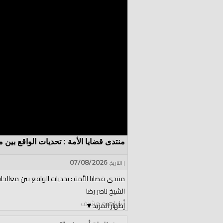
منتدى قضايا الأمة : تحديات الواقع بين مع
07/08/2026
| التاريخ:
منتدى قضايا الأمة : تحديات الواقع بين معالجات
الشيخ ناصر رضا
أ. إبراهيم مشرف
إظهار المزيد
▼
السبت ١٩ محرم ١٤٤٨ هـ الموافق ٠٤ تموز ٢٠٢٦م