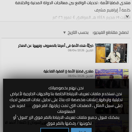
منتدى قضايا الأمة : تحديات الواقع بين معالجات الدولة المدنية والخلافة
كلمة أ. إبراهيم مشرف
السبت ١٩ محرم ١٤٤٨ هـ الموافق ٠٤ تموز ٢٠٢٦م
الفئات:
الولايات والمناطق
تصفح مقاطع الفيديو:
بحسب التاريخ
▼
الولايات والمناطق
»
الأرض المباركة فلسطين
قنوات:
خيريَّةُ هذه الأمةِ في أمرِها بالمعروفِ ونهيِها عن المنكرِ
الولايات والمناطق
التاريخ: 08/04/2026
منتدى قضايا الأمة || الفقرة التفاعلية
التاريخ: 08/04/2026
نحن نهتم بخصوصياتك
نحن نستخدم ملفات تعريف الارتباط الخاصة بنا والجهات الخارجية لأغراض
القواعد الشرعية للتعامل مع الأنهار || كلمة أ. حسين الهادي
تحليلية ولإظهار إعلانات مخصصة لك بناءً على تحليل عادات التصفح لديك
التاريخ: 08/04/2026
(على سبيل المثال ، الصفحات التي تمت زيارتها). انقر فوق
هنا
لمزيد من
المعلومات
يمكنك قبول جميع ملفات تعريف الارتباط بالنقر فوق الزر 'قبول' أو
سد النهضة الاثيوبي وآثاره الكارثية على السودان || كلمة أ. أحمد الخطي
تكوينها / رفضها بالنقر فوق
هنا
التاريخ: 08/04/2026