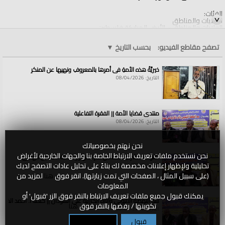
الفئات:
الولايات والمناطق
الولايات والمناطق
»
الأرض المباركة فلسطين
قنوات:
تصفح مقاطع الفيديو:
بحسب التاريخ
▼
الولايات والمناطق
خيريَّةُ هذه الأمةِ في أمرِها بالمعروفِ ونهيِها عن المنكرِ
التاريخ: 08/04/2026
منتدى قضايا الأمة || الفقرة التفاعلية
التاريخ: 08/04/2026
نحن نهتم بخصوصياتك
نحن نستخدم ملفات تعريف الارتباط الخاصة بنا والجهات الخارجية لأغراض
القواعد الشرعية للتعامل مع الأنهار || كلمة أ. حسين الهادي
تحليلية ولإظهار إعلانات مخصصة لك بناءً على تحليل عادات التصفح لديك
التاريخ: 08/04/2026
(على سبيل المثال ، الصفحات التي تمت زيارتها). انقر فوق
هنا
لمزيد من
المعلومات
يمكنك قبول جميع ملفات تعريف الارتباط بالنقر فوق الزر 'قبول' أو
سد النهضة الاثيوبي وآثاره الكارثية على السودان || كلمة أ. أحمد الخطي
تكوينها / رفضها بالنقر فوق
هنا
التاريخ: 08/04/2026
قبول
تكوين / رفض