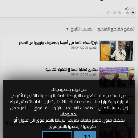
الفئات:
الولايات والمناطق
الولايات والمناطق
»
الأرض المباركة فلسطين
قنوات:
تصفح مقاطع الفيديو:
بحسب التاريخ
▼
الولايات والمناطق
خيريَّةُ هذه الأمةِ في أمرِها بالمعروفِ ونهيِها عن المنكرِ
التاريخ: 08/04/2026
منتدى قضايا الأمة || الفقرة التفاعلية
التاريخ: 08/04/2026
نحن نهتم بخصوصياتك
نحن نستخدم ملفات تعريف الارتباط الخاصة بنا والجهات الخارجية لأغراض
القواعد الشرعية للتعامل مع الأنهار || كلمة أ. حسين الهادي
تحليلية ولإظهار إعلانات مخصصة لك بناءً على تحليل عادات التصفح لديك
التاريخ: 08/04/2026
(على سبيل المثال ، الصفحات التي تمت زيارتها). انقر فوق
هنا
لمزيد من
المعلومات
يمكنك قبول جميع ملفات تعريف الارتباط بالنقر فوق الزر 'قبول' أو
سد النهضة الاثيوبي وآثاره الكارثية على السودان || كلمة أ. أحمد الخطي
تكوينها / رفضها بالنقر فوق
هنا
التاريخ: 08/04/2026
قبول
تكوين / رفض