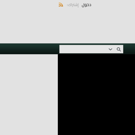
دخول
إشتراك: