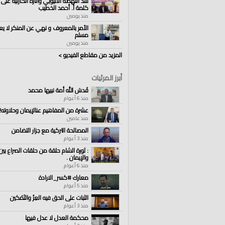
سد النهضة الاثيوبي وآثاره الكارثية على 
كلمة أ. أحمد الخطيب
منذ يومين
الأمر بالمعروف و نهي عن المنكر لا يع
مسلم
منذ يومين
المزيد من مقاطع الفيديو >
أبرز المرئيات
قَدسَ الله أمة نبيها محمد
منذ 6 أعوام
عشرة من المفاهيم عنالإيمان وحلاوته!!
منذ عامين
المصالحة التركية مع جزار التضامن
منذ 3 أعوام
: ثورة الشام حلقة من حلقات الصراع بين
والإيمان .
منذ 6 أعوام
معارك #كسر_الارادة
منذ 5 أعوام
الثبات على الحق فيه العِزُ والتَمْكين
منذ 3 أعوام
محكمة العدل لا عدل فيها