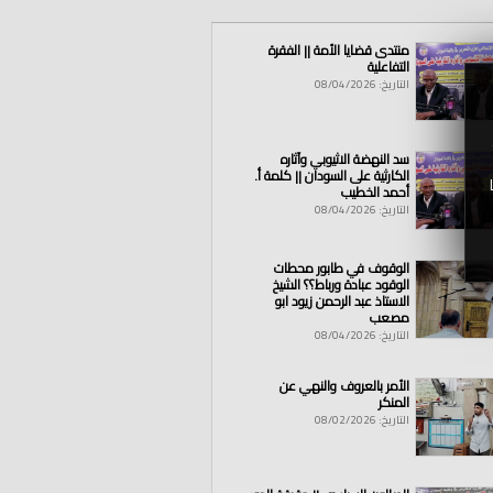
منتدى قضايا الأمة || الفقرة
التفاعلية
التاريخ: 08/04/2026
سد النهضة الاثيوبي وآثاره
الكارثية على السودان || كلمة أ.
أحمد الخطيب
التاريخ: 08/04/2026
الوقوف في طابور محطات
الوقود عبادة ورباط؟؟ الشيخ
الاستاذ عبد الرحمن زيود ابو
مصعب
التاريخ: 08/04/2026
الأمر بالعروف والنهي عن
المنكر
التاريخ: 08/02/2026