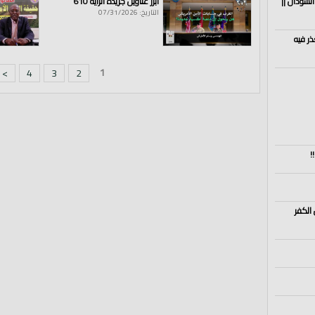
السودان ||
أبرز عناوين جريدة الراية 610
التاريخ: 07/31/2026
ذر فيه
1
>
4
3
2
!
 الكفر