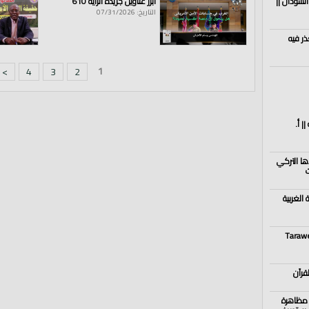
السودان ||
أبرز عناوين جريدة الراية 610
التاريخ: 07/31/2026
ذر فيه
1
>
4
3
2
 أ.
ا التركي
الغربية
Tarawe
 مظاهرة