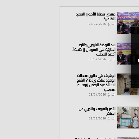
منتدى قضايا الأمة || الفقرة
التفاعلية
التاريخ: 08/04/2026
سد النهضة الاثيوبي وآثاره
الكارثية على السودان || كلمة أ.
أحمد الخطيب
التاريخ: 08/04/2026
الوقوف في طابور محطات
الوقود عبادة ورباط؟؟ الشيخ
الاستاذ عبد الرحمن زيود ابو
مصعب
التاريخ: 08/04/2026
الأمر بالعروف والنهي عن
المنكر
التاريخ: 08/02/2026