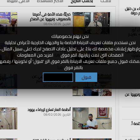
لافـت
بحسب التاريخ
الأكثر مشاهدة
الأعلى تقييما
اء بن خليل
الذكرى الــ102 لهدم دولة
خيريَّةُ هذه الأمةِ في أمرِها
بالمعروفِ ونهيِها عن المنكرِ
التاريخ: 08/04/2026
ء أبو
- مترجم
نحن نهتم بخصوصياتك
نحن نستخدم ملفات تعريف الارتباط الخاصة بنا والجهات الخارجية لأغراض تحليلية
القواعد الشرعية للتعامل مع
لإظهار إعلانات مخصصة لك بناءً على تحليل عادات التصفح لديك (على سبيل المثال ،
الأنهار || كلمة أ. حسين الهادي
اء بن خليل
الصفحات التي تمت زيارتها). انقر فوق
هنا
لمزيد من المعلومات
مبارك
التاريخ: 08/04/2026
مكنك قبول جميع ملفات تعريف الارتباط بالنقر فوق الزر 'قبول' أو تكوينها / رفضها
بالنقر فوق
هنا
الأمر بالمعروف و نهي عن
قبول
تكوين / رفض
المنكر لا يعذر فيه مسلم
التاريخ: 08/04/2026
ونهيِها عن
أنظمة العار تسارع لإرضاء يهود
التاريخ: 08/02/2026
لمة أ.