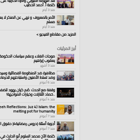
سد النهضة الاثيوبي وآثاره الكارثية على 
كلمة أ. أحمد الخطيب
منذ 3 أيام
الأمر بالمعروف و نهي عن المنكر لا يع
مسلم
منذ 3 أيام
المزيد من مقاطع الفيديو >
أبرز المرئيات
موجات الغلاء وعقم سياسات الحكومة ||
يعقوب إبراهيم
منذ 3 أشهر
مظاهرة ضد المنظومة الفصائلية وسيده
وضد تسلط الأمنيين واستباحتهم للحرمات
منذ 6 أعوام
وقفة مع الحدث: ضَم كيان يهود للضفة 
..حَصاد التنازلات وخيارات المواجهة!
منذ 4 أعوام
eh Reflections: Juz 4) Islam: the
melting pot for humanity
منذ 7 أعوام
أجوبة أسئلة |دروس رمضانية4| حقوق القرآن
منذ 7 أعوام
كلمة الأخ محمد السلوم أبو الحارث في