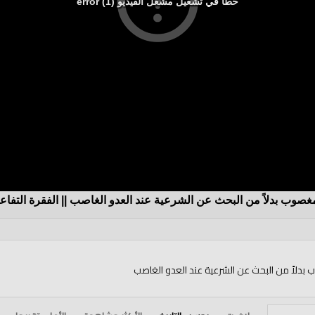
خطأ في تشغيل مشغل الفيديو (1) error
غصوب بدلاً من البحث عن الشرعية عند العدو الغاصب || الفقرة التفاعل
بدلاً من البحث عن الشرعية عند العدو الغاصب
دان / أ. إبراهيم عثمان "أبو خليل"