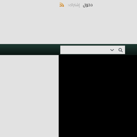
دخول
إشتراك: