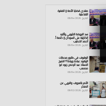
منتدى قضايا الأمة || الفقرة
التفاعلية
التاريخ: 08/04/2026
سد النهضة الاثيوبي وآثاره
الكارثية على السودان || كلمة أ.
أحمد الخطيب
التاريخ: 08/04/2026
الوقوف في طابور محطات
الوقود عبادة ورباط؟؟ الشيخ
الاستاذ عبد الرحمن زيود ابو
مصعب
التاريخ: 08/04/2026
الأمر بالعروف والنهي عن
المنكر
التاريخ: 08/02/2026