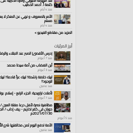
سد النهضة الاثيوبي وآثاره الكارثية على 
كلمة أ. أحمد الخطيب
منذ 4 أيام
الأمر بالمعروف و نهي عن المنكر لا يع
مسلم
منذ 4 أيام
المزيد من مقاطع الفيديو >
أبرز المرئيات
|درس الأقصى| الصبر عند الابتلاء والرضا
منذ 7 أعوام
أين الغضاب من أمة سيدنا محمد
منذ 3 أعوام
لبيك خلافة راشدة!! لبيك عزاً قادما!! لبي
للوجود!!
منذ عامين
تأملات تراويحية: الجزء الرابع - إسلام: بوت
منذ 7 أعوام
مظاهرة نصرة لأهل درعا مقلة العين 
حوران في كفر تخاريم - ريف إدلب / ال
2021/07/30م
منذ 5 أعوام
الأمة تدفع اليوم ثمن مخالفتها شرع الل
منذ عامين