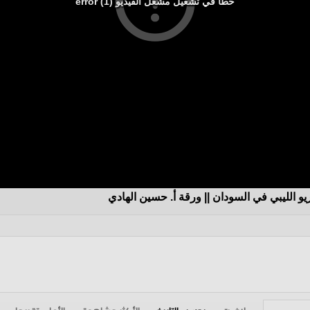
خطأ في تشغيل مشغل الفيديو (1) error
يو الليبي في السودان || ورقة أ. حسين الهادي