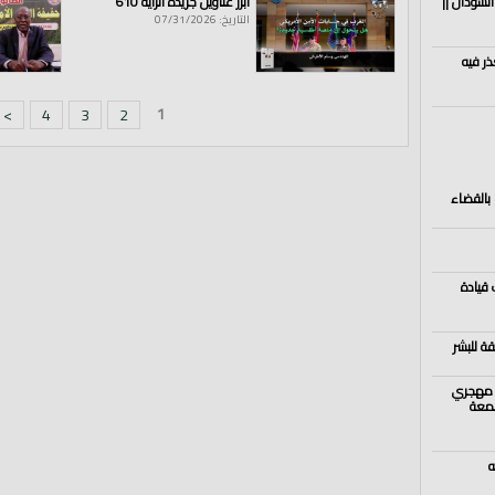
السودان ||
أبرز عناوين جريدة الراية 610
التاريخ: 07/31/2026
ذر فيه
1
>
4
3
2
 بالقضاء
ك قيادة
قة للبشر
/ مهجري
جمعة
ه