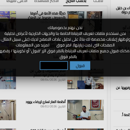
لافـت
بحسب التاريخ
الأكثر مشاهدة
الأعلى تقييما
اء بن خليل
الذكرى الــ102 لهدم دولة
خيريَّةُ هذه الأمةِ في أمرِها
بالمعروفِ ونهيِها عن المنكرِ
التاريخ: 08/04/2026
نحن نهتم بخصوصياتك
ء أبو
- مترجم
نحن نستخدم ملفات تعريف الارتباط الخاصة بنا والجهات الخارجية لأغراض تحليلية
لإظهار إعلانات مخصصة لك بناءً على تحليل عادات التصفح لديك (على سبيل المثال ،
القواعد الشرعية للتعامل مع
الصفحات التي تمت زيارتها). انقر فوق
هنا
لمزيد من المعلومات
الأنهار || كلمة أ. حسين الهادي
اء بن خليل
مكنك قبول جميع ملفات تعريف الارتباط بالنقر فوق الزر 'قبول' أو تكوينها / رفضها
مبارك
التاريخ: 08/04/2026
بالنقر فوق
هنا
قبول
تكوين / رفض
الأمر بالمعروف و نهي عن
المنكر لا يعذر فيه مسلم
التاريخ: 08/04/2026
ونهيِها عن
أنظمة العار تسارع لإرضاء يهود
التاريخ: 08/02/2026
لمة أ.