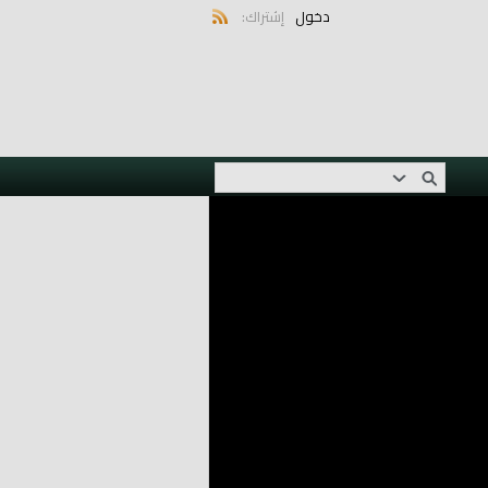
دخول
إشتراك: