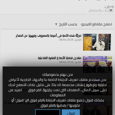
الفئات:
الولايات والمناطق
الولايات والمناطق
»
الأرض المباركة فلسطين
قنوات:
تصفح مقاطع الفيديو:
بحسب التاريخ
▼
الولايات والمناطق
خيريَّةُ هذه الأمةِ في أمرِها بالمعروفِ ونهيِها عن المنكرِ
التاريخ: 08/04/2026
منتدى قضايا الأمة || الفقرة التفاعلية
التاريخ: 08/04/2026
نحن نهتم بخصوصياتك
نحن نستخدم ملفات تعريف الارتباط الخاصة بنا والجهات الخارجية لأغراض
القواعد الشرعية للتعامل مع الأنهار || كلمة أ. حسين الهادي
تحليلية ولإظهار إعلانات مخصصة لك بناءً على تحليل عادات التصفح لديك
التاريخ: 08/04/2026
(على سبيل المثال ، الصفحات التي تمت زيارتها). انقر فوق
هنا
لمزيد من
المعلومات
يمكنك قبول جميع ملفات تعريف الارتباط بالنقر فوق الزر 'قبول' أو
سد النهضة الاثيوبي وآثاره الكارثية على السودان || كلمة أ. أحمد الخطي
تكوينها / رفضها بالنقر فوق
هنا
التاريخ: 08/04/2026
قبول
تكوين / رفض