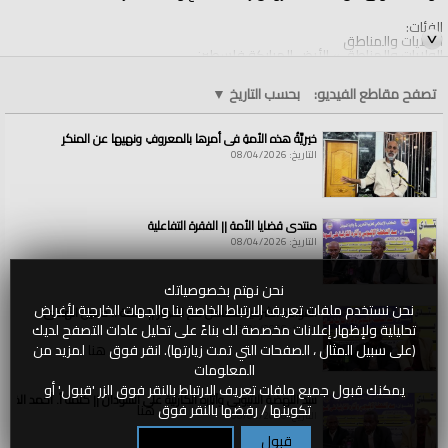
الفئات:
الولايات والمناطق
الولايات والمناطق
»
الأرض المباركة فلسطين
قنوات:
تصفح مقاطع الفيديو:
بحسب التاريخ
▼
الولايات والمناطق
خيريَّةُ هذه الأمةِ في أمرِها بالمعروفِ ونهيِها عن المنكرِ
التاريخ: 08/04/2026
منتدى قضايا الأمة || الفقرة التفاعلية
التاريخ: 08/04/2026
نحن نهتم بخصوصياتك
نحن نستخدم ملفات تعريف الارتباط الخاصة بنا والجهات الخارجية لأغراض
القواعد الشرعية للتعامل مع الأنهار || كلمة أ. حسين الهادي
تحليلية ولإظهار إعلانات مخصصة لك بناءً على تحليل عادات التصفح لديك
التاريخ: 08/04/2026
(على سبيل المثال ، الصفحات التي تمت زيارتها). انقر فوق
هنا
لمزيد من
المعلومات
يمكنك قبول جميع ملفات تعريف الارتباط بالنقر فوق الزر 'قبول' أو
سد النهضة الاثيوبي وآثاره الكارثية على السودان || كلمة أ. أحمد الخطي
تكوينها / رفضها بالنقر فوق
هنا
التاريخ: 08/04/2026
قبول
تكوين / رفض