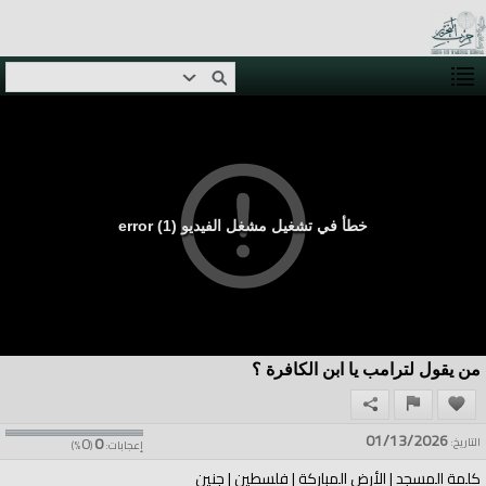
خطأ في تشغيل مشغل الفيديو (1) error
من يقول لترامب يا ابن الكافرة ؟
01/13/2026
0
0
التاريخ:
إعجابات:
(
%)
كلمة المسجد | الأرض المباركة | فلسطين | جنين